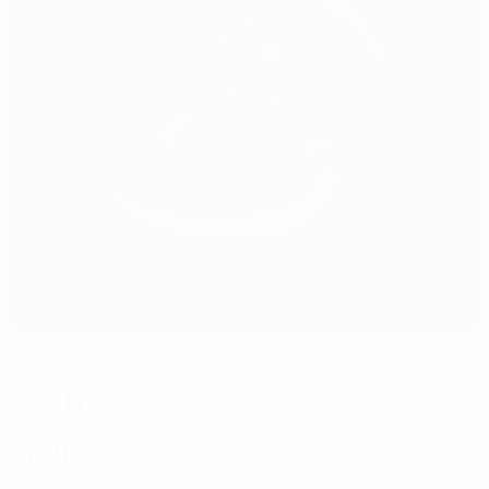
Sandnes Ulf Arena
Sandnes
6°
partiellement couvert
Le terrain est impeccable
Arbitres