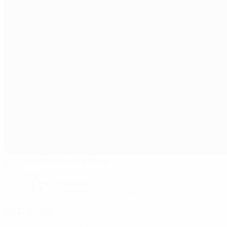
S.C. Hrvatskih vitezova
Dugopolje
17°
ensoleillé
Le terrain est impeccable
Arbitres