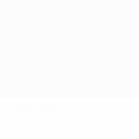
Passer
au
contenu
principal
EURO féminin des moins de 17 ans de l’UEFA
Angleterre vs Irlande du Nord
Accueil
Direct
Infos de base
Fiche du match