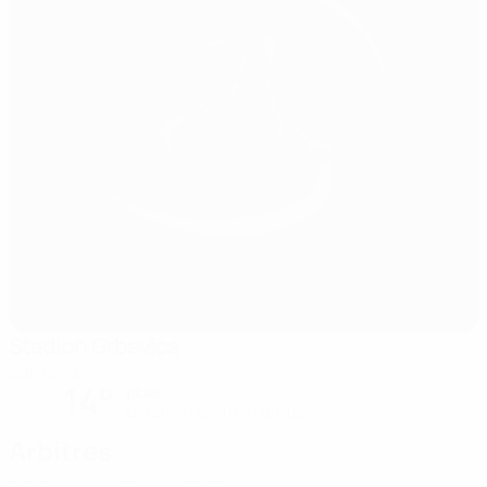
Stadion Grbavica
Sarajevo
14°
pluie
Le terrain est très humide
Arbitres