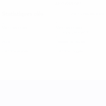
23/7/2005 (21)
Statistiques clés
Voir toutes les stats
4
67
Matches joués
Minutes jouées
11,17 moy. par match
0
0
Buts
Passes décisives
0
0
Cartons jaunes
Cartons rouges
UEFA Women's Nations League