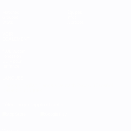
Matches
Équipes
Groupes
Infos
Stats
À propos
VOIR
ÉGALEMENT
fr.UEFA.com
Fondation
UEFA pour
l'enfance
LANGUES
Français
English
Français
Deutsch
Русский
Español
Italiano
Português
Télécharger l'appli officielle
Vie privée