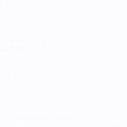
UEFA pour
l'enfance
LANGUES
Français
English
Français
Deutsch
Русский
Español
Italiano
Português
Télécharger l'appli officielle
Vie privée
Conditions d'utilisation
Politique de cookies
Paramètres des cookies
© 1998-2026 UEFA. Tous droits réservés.
La désignation UEFA, le logo de l'UEFA et toutes les marques liées