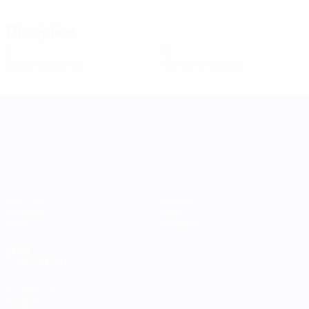
Discipline
1
0
Cartons jaunes
Cartons rouges
UEFA Women's Nations League
Matches
Équipes
Groupes
Infos
Stats
À propos
VOIR
ÉGALEMENT
fr.UEFA.com
Fondation