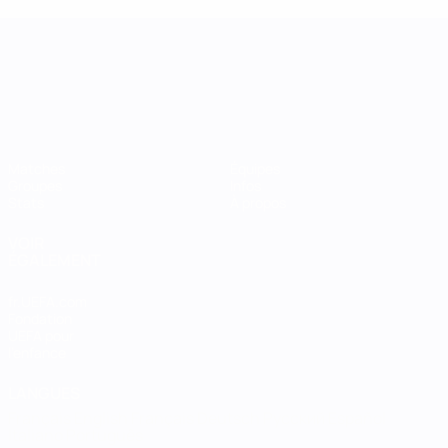
UEFA Women's Nations League
Matches
Équipes
Groupes
Infos
Stats
À propos
VOIR
ÉGALEMENT
fr.UEFA.com
Fondation
UEFA pour
l'enfance
LANGUES
Français
English
Français
Deutsch
Русский
Español
Italiano
Português