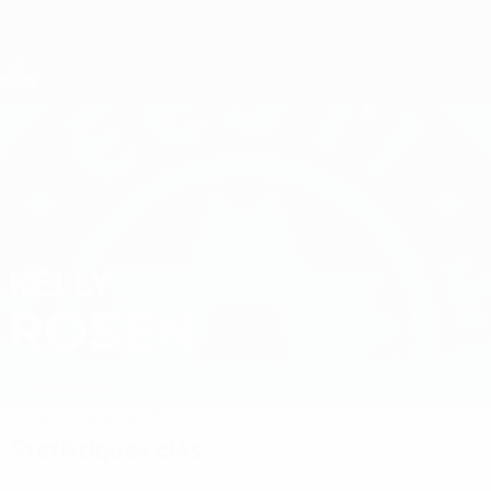
Passer
au
contenu
Nations League &amp; EURO féminin
Obtenir
principal
Scores &amp; stats foot en direct
UEFA Women's Nations League
KELLY
Kelly Rosen Stats 2027
ROSEN
Estonie
Flora
Accueil
Stats
Matches
Statistiques clés
3
170