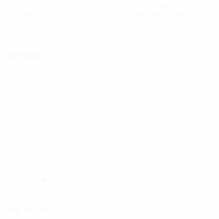
Buts
Buts concédés
3,84 moy. par match
0,84 moy. par match
9
0
Cartons jaunes
Cartons rouges
1,5 moy. par match
Attaque
Distribution
Défense
Gardiens