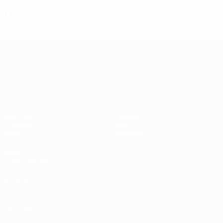
Discipline
UEFA Women's Nations League
Matches
Équipes
Groupes
Infos
Stats
À propos
VOIR
ÉGALEMENT
fr.UEFA.com
Fondation
UEFA pour
l'enfance