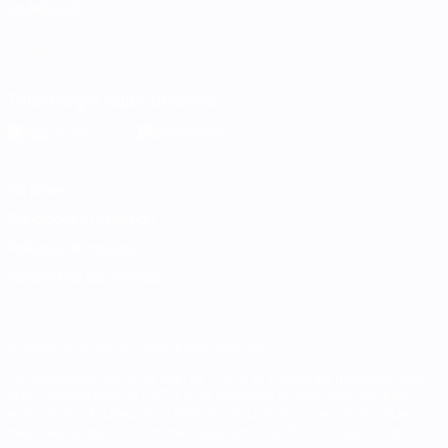
LANGUES
Français
English
Français
Deutsch
Русский
Español
Italiano
Português
Télécharger l'appli officielle
Vie privée
Conditions d'utilisation
Politique de cookies
Paramètres des cookies
© 1998-2026 UEFA. Tous droits réservés.
La désignation UEFA, le logo de l'UEFA et toutes les marques liées
aux compétitions de l'UEFA sont protégés en tant que marques
et/ou droits d'auteur de l'UEFA. Toute utilisation de ces marques
déposées à des fins commerciales est interdite. L'utilisation de la