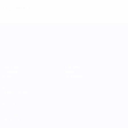
Discipline
UEFA Women's Nations League
Matches
Équipes
Groupes
Infos
Stats
À propos
VOIR
ÉGALEMENT
fr.UEFA.com
Fondation
UEFA pour
l'enfance