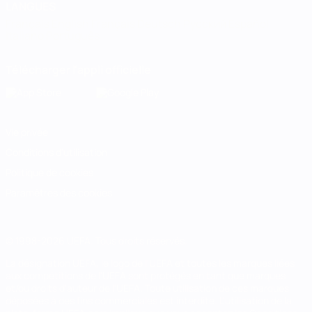
LANGUES
Français
English
Français
Deutsch
Русский
Español
Italiano
Português
Télécharger l'appli officielle
Vie privée
Conditions d'utilisation
Politique de cookies
Paramètres des cookies
© 1998-2026 UEFA. Tous droits réservés.
La désignation UEFA, le logo de l'UEFA et toutes les marques liées
aux compétitions de l'UEFA sont protégés en tant que marques
et/ou droits d'auteur de l'UEFA. Toute utilisation de ces marques
déposées à des fins commerciales est interdite. L'utilisation de la