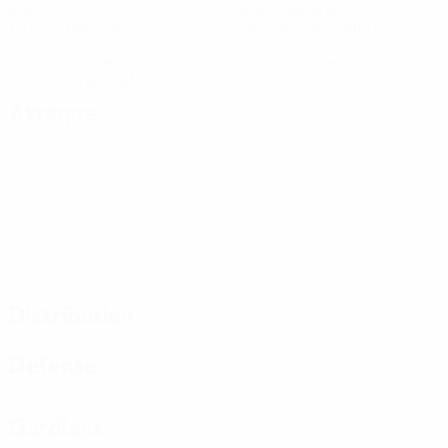
Buts
Buts concédés
1,5 moy. par match
1,75 moy. par match
3
0
Cartons jaunes
Cartons rouges
0,75 moy. par match
Attaque
Distribution
Défense
Gardiens