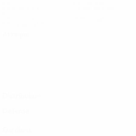
Buts
Buts concédés
4 moy. par match
0,34 moy. par match
3
0
Cartons jaunes
Cartons rouges
0,5 moy. par match
Attaque
Distribution
Défense
Gardiens