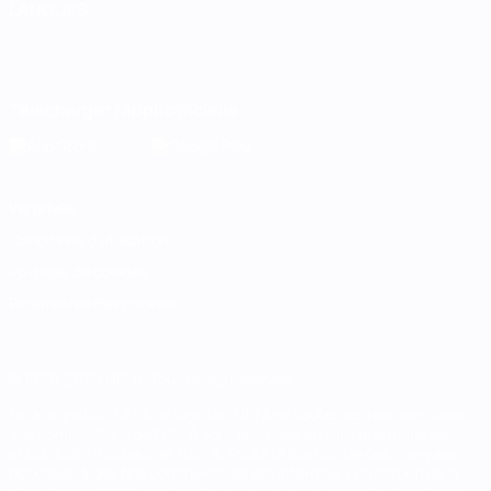
LANGUES
Français
English
Français
Deutsch
Русский
Español
Italiano
Português
Télécharger l'appli officielle
Vie privée
Conditions d'utilisation
Politique de cookies
Paramètres des cookies
© 1998-2026 UEFA. Tous droits réservés.
La désignation UEFA, le logo de l'UEFA et toutes les marques liées
aux compétitions de l'UEFA sont protégés en tant que marques
et/ou droits d'auteur de l'UEFA. Toute utilisation de ces marques
déposées à des fins commerciales est interdite. L'utilisation de la