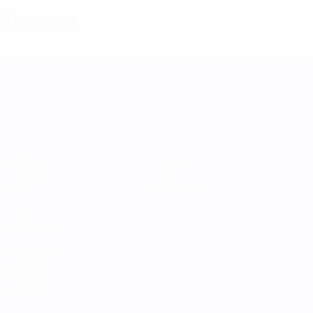
Discipline
UEFA Women's Nations League
Matches
Équipes
Groupes
Infos
Stats
À propos
VOIR
ÉGALEMENT
fr.UEFA.com
Fondation
UEFA pour
l'enfance