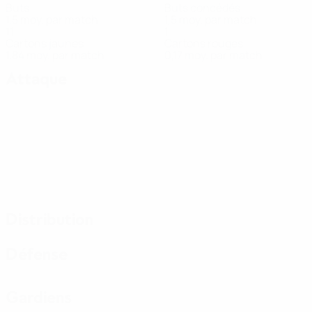
Buts
Buts concédés
1,5 moy. par match
1,5 moy. par match
11
1
Cartons jaunes
Cartons rouges
1,84 moy. par match
0,17 moy. par match
Attaque
Distribution
Défense
Gardiens