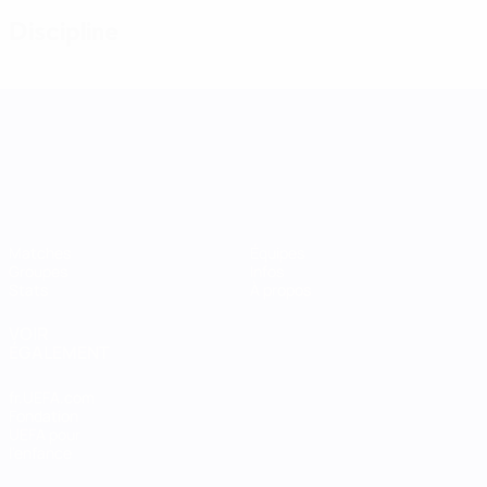
Discipline
UEFA Women's Nations League
Matches
Équipes
Groupes
Infos
Stats
À propos
VOIR
ÉGALEMENT
fr.UEFA.com
Fondation
UEFA pour
l'enfance