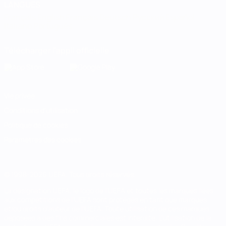
LANGUES
Français
English
Français
Deutsch
Русский
Español
Italiano
Português
Télécharger l'appli officielle
Vie privée
Conditions d'utilisation
Politique de cookies
Paramètres des cookies
© 1998-2026 UEFA. Tous droits réservés.
La désignation UEFA, le logo de l'UEFA et toutes les marques liées
aux compétitions de l'UEFA sont protégés en tant que marques
et/ou droits d'auteur de l'UEFA. Toute utilisation de ces marques
déposées à des fins commerciales est interdite. L'utilisation de la