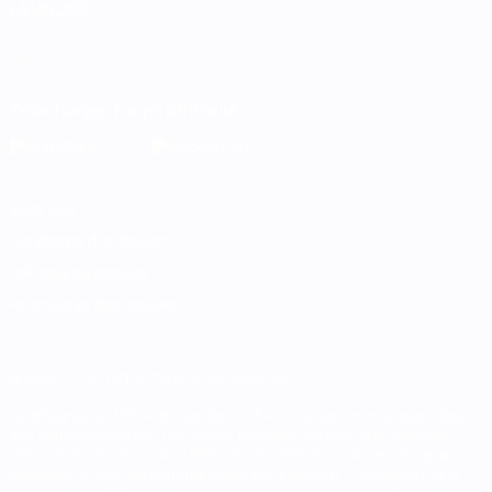
LANGUES
Français
English
Français
Deutsch
Русский
Español
Italiano
Português
Télécharger l'appli officielle
Vie privée
Conditions d'utilisation
Politique de cookies
Paramètres des cookies
© 1998-2026 UEFA. Tous droits réservés.
La désignation UEFA, le logo de l'UEFA et toutes les marques liées
aux compétitions de l'UEFA sont protégés en tant que marques
et/ou droits d'auteur de l'UEFA. Toute utilisation de ces marques
déposées à des fins commerciales est interdite. L'utilisation de la