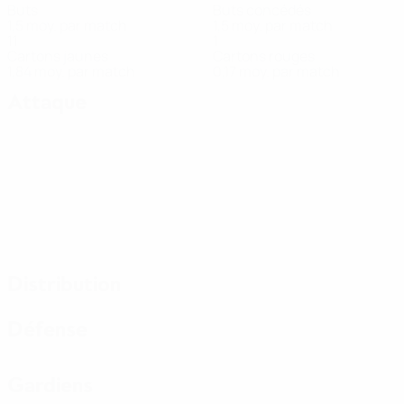
Buts
Buts concédés
1,5 moy. par match
1,5 moy. par match
11
1
Cartons jaunes
Cartons rouges
1,84 moy. par match
0,17 moy. par match
Attaque
Distribution
Défense
Gardiens