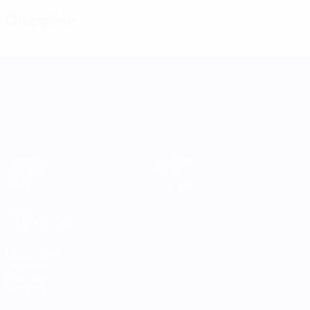
Discipline
UEFA Women's Nations League
Matches
Équipes
Groupes
Infos
Stats
À propos
VOIR
ÉGALEMENT
fr.UEFA.com
Fondation
UEFA pour
l'enfance