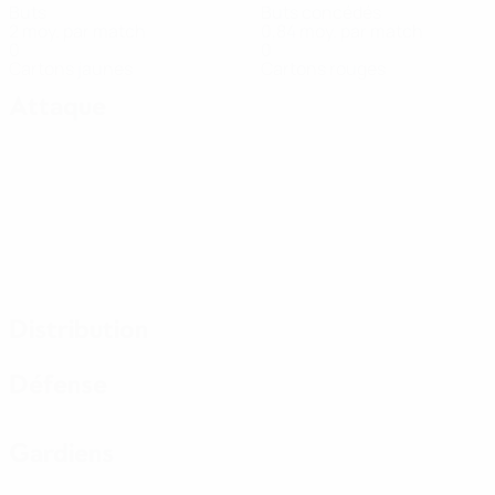
Buts
Buts concédés
2 moy. par match
0,84 moy. par match
0
0
Cartons jaunes
Cartons rouges
Attaque
Distribution
Défense
Gardiens