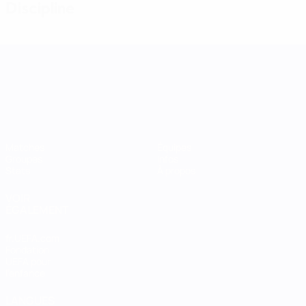
Discipline
UEFA Women's Nations League
Matches
Équipes
Groupes
Infos
Stats
À propos
VOIR
ÉGALEMENT
fr.UEFA.com
Fondation
UEFA pour
l'enfance
LANGUES