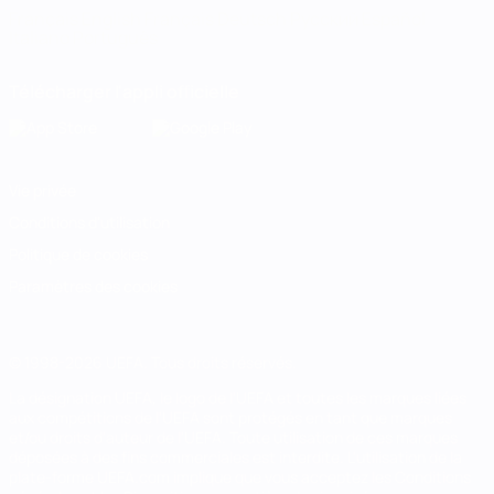
Français
English
Français
Deutsch
Русский
Español
Italiano
Português
Télécharger l'appli officielle
Vie privée
Conditions d'utilisation
Politique de cookies
Paramètres des cookies
© 1998-2026 UEFA. Tous droits réservés.
La désignation UEFA, le logo de l'UEFA et toutes les marques liées
aux compétitions de l'UEFA sont protégés en tant que marques
et/ou droits d'auteur de l'UEFA. Toute utilisation de ces marques
déposées à des fins commerciales est interdite. L'utilisation de la
plate-forme UEFA.com implique que vous acceptez les Conditions