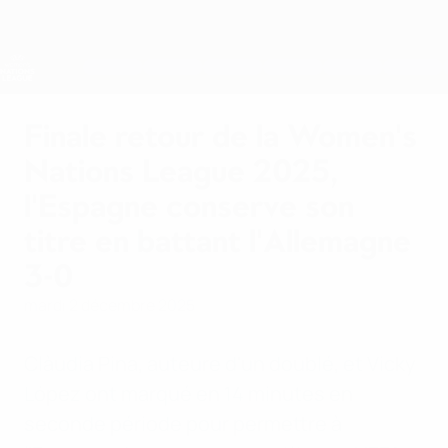
Passer
au
contenu
Nations League &amp; EURO féminin
Obtenir
principal
Scores &amp; stats foot en direct
UEFA Women's Nations League
Finale retour de la Women's
Nations League 2025,
l'Espagne conserve son
titre en battant l'Allemagne
3-0
mardi 2 décembre 2025
Clàudia Pina, auteure d'un doublé, et Vicky
López ont marqué en 14 minutes en
seconde période pour permettre à