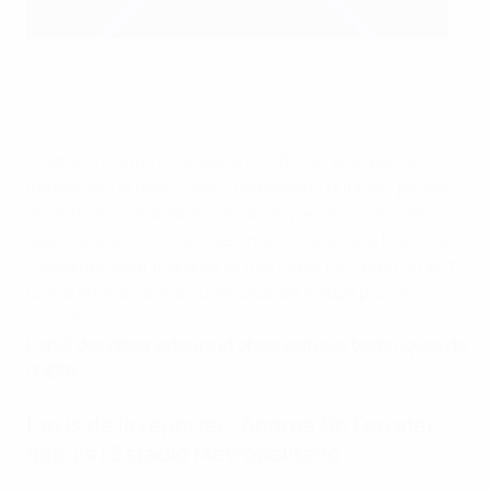
Clàudia Pina, auteure d'un doublé, avec son trophée de
Joueuse du match
UEFA via Getty Images
« Dans un match très serré et difficile, elle a eu un
impact dès le début avec d'excellents dribbles, passes
et centres. Travaillant d'arrache-pied sur son côté
gauche, elle s'est intelligemment associée à Mariona
Caldentey pour marquer le très important premier but,
puis a enchaîné avec une superbe frappe pour le
troisième. »
Panel des observateurs et observatrices techniques de
l'UEFA
L'avis de la reporter :
Andrea De Ferrater,
depuis l'Estadio Metropolitano