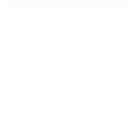
L'Espagne célèbre sa victoire devant plus de 55 000 fans à
l'Estadio Metropolitano
Getty Images
Réactions
Sonia Bermúdez, coach de l'Espagne
C'est une super journée à savourer. On n'était pas à la
hauteur de nos ambitions [lors du match aller], mais
on savait qu'on aurait le soutien du public ici, et les
fans ont vraiment fait la différence. L'Allemagne est
une équipe super ambitieuse et on a eu affaire à un
adversaire coriace aujourd'hui.
C'est une journée à savourer, tant pour nous que pour
toutes les équipes qui nous ont précédées. L'objectif
était de gagner à nouveau et de conserver le titre de la
Ligue des Nations féminine. Ça en valait vraiment la