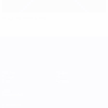
Tirage des éliminatoires
UEFA Women's Nations League
Matches
Équipes
Groupes
Infos
Stats
À propos
VOIR
ÉGALEMENT
fr.UEFA.com