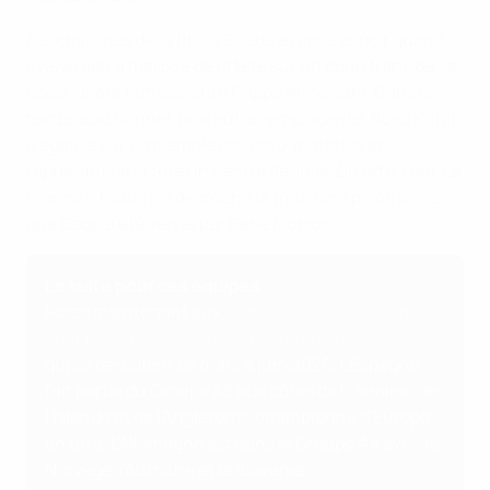
À six minutes de la fin, la Suède a repris espoir quand
Evelyn Ijeh a marqué de la tête sur un coup franc de sa
coéquipière remplaçante Filippa Angeldahl. Dans le
temps additionnel, une autre remplaçante, Rosa Kafaji,
a égalisé sur l'ensemble des deux matches en
reprenant de la tête un centre de Julia Zigiotti Olme. La
France a toutefois décroché la troisième place après
que Gago a été servie par Perle Morroni.
La suite pour ces équipes
Place maintenant aux
éliminatoires européens
pour la Coupe du Monde Féminine de la FIFA 2027
,
qui se déroulent de mars à juin 2026. L'Espagne
fait partie du Groupe A3 aux côtés de l'Ukraine, de
l'Islande et de l'Angleterre, championne d'Europe
en titre. L'Allemagne est dans le Groupe A4 avec la
Norvège, l'Autriche et la Slovénie.