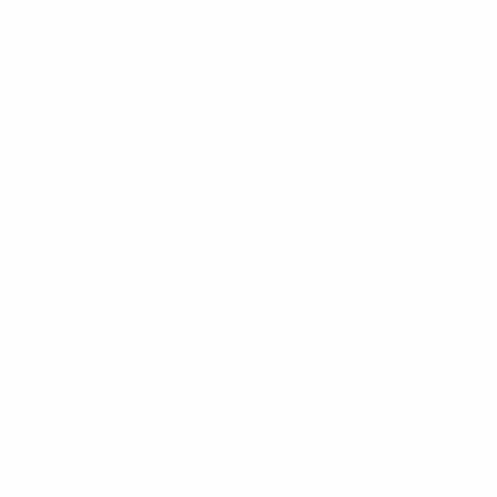
et Eva Navarro, impliquées lors du match aller de
vendredi) lorsque l'Espagne a remporté la première
finale de la Women's Nations League 2-0 contre la
France à Séville en février 2024.
Clàudia Pina a terminé meilleure buteuse de la
phase finale avec quatre buts, ainsi que co-
meilleure buteuse de la Women's Nations League
2025 avec la Belge Tessa Wullaert (huit buts).
En huit confrontations avant 2025, l'Espagne n'avait
jamais battu l'Allemagne. Cette année, l'Espagne a
battu l'Allemagne deux fois en trois rencontres : le
match d'aujourd'hui et sa demi-finale de l'EURO
féminin de l'UEFA 2025 en juillet, qu'elle a remportée
1-0 après prolongation.
L'affluence de 55 843 spectateurs et spectatrices a
constitué un record à la fois pour une phase finale