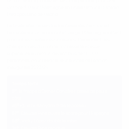
un but de Vicky López en seconde période, pour une
victoire 3-0 sur l'Allemagne en finale retour à l'Estadio
Metropolitano de Madrid.
La finale aller de vendredi à Kaiserslautern s'était
terminée sur un score nul et vierge, l'Allemagne s'étant
procuré les meilleures occasions. Cependant, les
championnes du monde ont passé la vitesse
supérieure au retour, devant plus de 55 000
personnes, pour rééditer leur succès de l'édition
inaugurale 2023/24.
Temps forts
e
5
, la frappe d'Esther González passe de peu à
côté
e
45
+3
, le tir d'Anyomi frôle le poteau
e
61
, Clàudia Pina ouvre le score pour l'Espagne
e
68
, Vicky López double la mise
e
74
, Clàudia Pina récidive