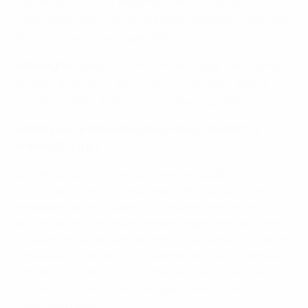
(Athenea, 71
), Laia Aleixandri, Alexia Putellas
e
(Fernàndez, 88
); Mariona, Esther González (Hermoso,
e
e
80
), Clàudia Pina (Imade, 88
)
Allemagne
: Berger; Gwinn, Minge, Knaak, Kett; Senss,
e
e
Nüsken (Dallmann, 80
); Cerci (Zicai, 66
), Brand
e
e
(Hendrich, 80
), Bühl; Anyomi (Martinez, 66
)
Match pour la troisième place, retour : Suède 2-2
France (2-3 a.p.)
La France, qui avait fini deuxième en 2023/24, a
décroché la médaille de bronze grâce au but de la
remplaçante Kelly Gago à 14 minutes de la fin de la
prolongation. Les Bleues avaient gagné le match aller
2-1 avec un but de dernière minute à Reims, et elles ont
creusé leur avance sur l'ensemble des deux matches à
Stockholm quand Clara Mateo, élue meilleure joueuse
du match, a marqué de près après une passe de
Kadidatou Diani.