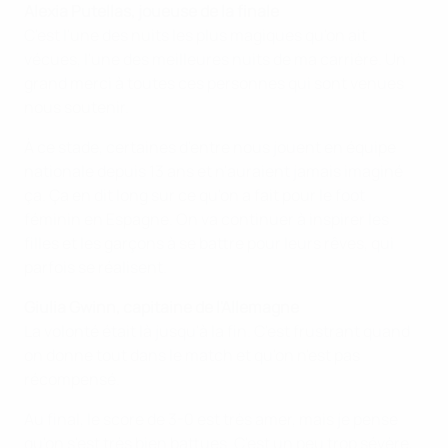
Alexia Putellas, joueuse de la finale
C'est l'une des nuits les plus magiques qu'on ait
vécues, l'une des meilleures nuits de ma carrière. Un
grand merci à toutes ces personnes qui sont venues
nous soutenir.
À ce stade, certaines d'entre nous jouent en équipe
nationale depuis 13 ans et n'auraient jamais imaginé
ça. Ça en dit long sur ce qu'on a fait pour le foot
féminin en Espagne. On va continuer à inspirer les
filles et les garçons à se battre pour leurs rêves, qui
parfois se réalisent.
Giulia Gwinn, capitaine de l'Allemagne
La volonté était là jusqu'à la fin. C'est frustrant quand
on donne tout dans le match et qu'on n'est pas
récompensé.
Au final, le score de 3-0 est très amer, mais je pense
qu'on s'est très bien battues. C'est un peu trop sévère,