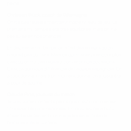
peine.
Christian Wück, coach de l'Allemagne
On n'a pas réussi à maintenir notre niveau de jeu. La
première mi-temps a été très équilibrée, mais on n'a
pas su saisir nos chances.
En deuxième mi-temps, on a fait des erreurs qu'on
n'aurait pas dû faire. Mais ce qui m'énerve encore plus,
c'est qu'on n'a pas réussi à convertir nos occasions.
C'est ça qui nous différencie de l'équipe espagnole. On
a tout donné, mais à un moment donné, on a juste été
à bout de souffle.
Clàudia Pina, joueuse du match
Je suis super contente parce que c'est mon premier
titre avec l'équipe nationale. En plus, les deux buts
étaient exactement comme je les aime, tirés de
l'extérieur de la surface.