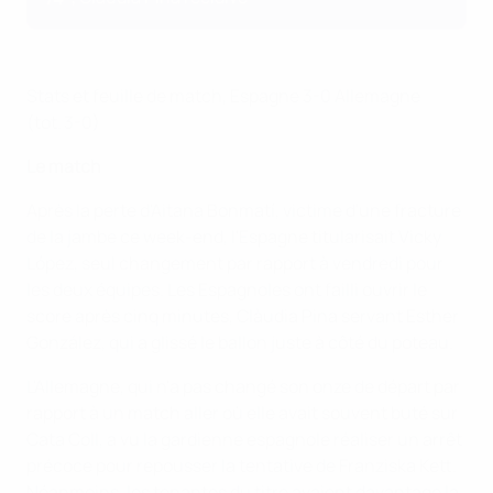
Stats et feuille de match, Espagne 3-0 Allemagne
(tot. 3-0)
Le match
Après la perte d'Aitana Bonmatí, victime d'une fracture
de la jambe ce week-end, l'Espagne titularisait Vicky
López, seul changement par rapport à vendredi pour
les deux équipes. Les Espagnoles ont failli ouvrir le
score après cinq minutes, Clàudia Pina servant Esther
González, qui a glissé le ballon juste à côté du poteau.
L'Allemagne, qui n'a pas changé son onze de départ par
rapport à un match aller où elle avait souvent buté sur
Cata Coll, a vu la gardienne espagnole réaliser un arrêt
précoce pour repousser la tentative de Franziska Kett.
Néanmoins, les tenantes du titre avaient davantage la