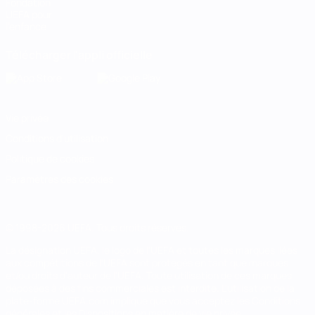
Fondation
UEFA pour
l'enfance
Télécharger l'appli officielle
Vie privée
Conditions d'utilisation
Politique de cookies
Paramètres des cookies
© 1998-2026 UEFA. Tous droits réservés.
La désignation UEFA, le logo de l'UEFA et toutes les marques liées
aux compétitions de l'UEFA sont protégés en tant que marques
et/ou droits d'auteur de l'UEFA. Toute utilisation de ces marques
déposées à des fins commerciales est interdite. L'utilisation de la
plate-forme UEFA.com implique que vous acceptez les Conditions
générales et les Dispositions en matière de vie privée.