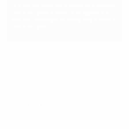
La Suède affronte l'Italie, le Danemark et la Serbie
dans le Groupe A1 et la France est opposée aux
Pays-Bas, à la Pologne et à la République d'Irlande
dans le Groupe A4.
Les matches débutent le 3
mars
.
© 1998-2026 UEFA. All rights reserved.
Mis à jour le: mardi 2 décembre 2025
Sélectionné pour vous