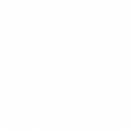
possession du ballon que vendredi, et Alexia Putellas,
Esther González et Vicky López se sont toutes
montrées menaçantes avant la pause, même si Nicole
Anyomi a tiré de peu à côté pour l'Allemagne juste
avant la mi-temps.
Le match est resté serré après la reprise, mais juste
après l'heure de jeu, l'Espagne a pris l'avantage, le
ballon étant remisé par Mariona Caldentey pour
Clàudia Pina, dont la frappe à ras de terre a trompé
Ann-Katrin Berger. Sept minutes plus tard, le score
était de 2-0, Vicky López repiquant de la droite vers la
surface, passant le ballon sur son pied gauche et
enroulant une frappe.
L'Espagne menait 3-0 peu de temps après, Clàudia Pina
interceptant une passe au milieu de terrain,
s'avançant et envoyant une frappe dans la lucarne.
Giulia Gwinn a failli marquer un but de consolation en