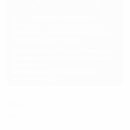
Getty Images
« Alexia Putellas remporte ce prix pour la
régularité de ses performances tout au long du
tournoi. Elle a toujours travaillé dur pour essayer
de faire la différence sur le terrain.
Elle est très importante pour son équipe et a bien
sûr marqué des buts cruciaux contre la Suède en
demi-finales. »
Panel des observateurs et observatrices
techniques de l'UEFA
Compos
e
Espagne
: Cata Coll; Ona Batlle (Fiamma, 88
), Irene
Paredes, Mapi León, Olga Carmona; Vicky López
e