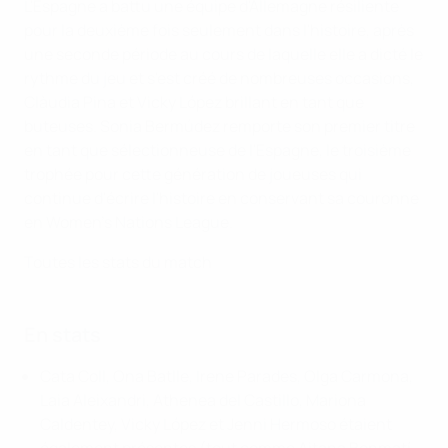
L'Espagne a battu une équipe d'Allemagne résiliente
pour la deuxième fois seulement dans l'histoire, après
une seconde période au cours de laquelle elle a dicté le
rythme du jeu et s'est créé de nombreuses occasions,
Clàudia Pina et Vicky López brillant en tant que
buteuses. Sonia Bermúdez remporte son premier titre
en tant que sélectionneuse de l'Espagne, le troisième
trophée pour cette génération de joueuses qui
continue d'écrire l'histoire en conservant sa couronne
en Women's Nations League.
Toutes les stats du match
En stats
Cata Coll, Ona Batlle, Irene Parades, Olga Carmona,
Laia Aleixandri, Athenea del Castillo, Mariona
Caldentey, Vicky López et Jenni Hermoso étaient
également présentes (tout comme Aitana Bonmatí