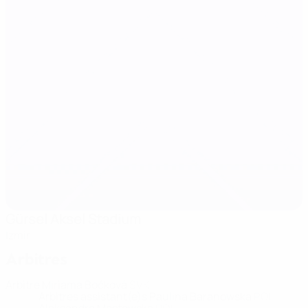
Gürsel Aksel Stadium
Izmir
Arbitres
Arbitre
Miriama Bočková
SVK
Arbitres assistant(e)s
Paulina Baranowska
POL