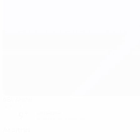
AEK Arena
Larnaca
9°
ciel nuageux
Le terrain est impeccable
Arbitres