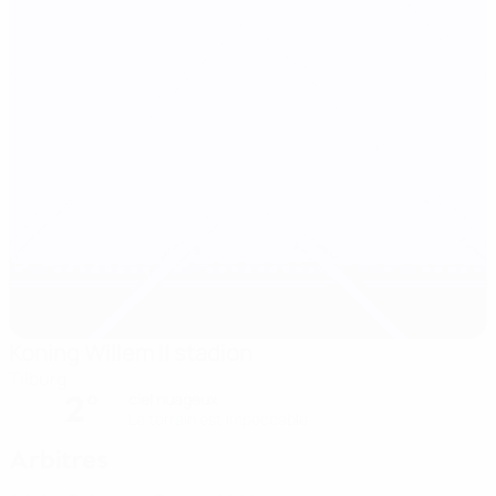
Koning Willem II stadion
Tilburg
2°
ciel nuageux
Le terrain est impeccable
Arbitres