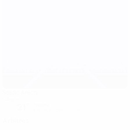
Stadio Arechi
Salerne
21°
nuageux
Le terrain est impeccable
Arbitres