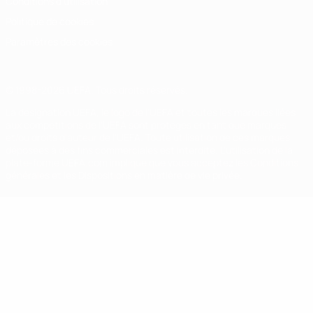
Conditions d'utilisation
Politique de cookies
Paramètres des cookies
© 1998-2026 UEFA. Tous droits réservés.
La désignation UEFA, le logo de l'UEFA et toutes les marques liées
aux compétitions de l'UEFA sont protégés en tant que marques
et/ou droits d'auteur de l'UEFA. Toute utilisation de ces marques
déposées à des fins commerciales est interdite. L'utilisation de la
plate-forme UEFA.com implique que vous acceptez les Conditions
générales et les Dispositions en matière de vie privée.