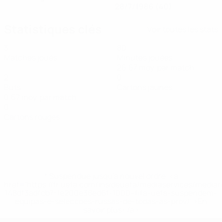
28/7/1986 (40)
Statistiques clés
Voir toutes les stats
3
80
Matches joués
Minutes jouées
26,67 moy. par match
2
0
Buts
Cartons jaunes
0,67 moy. par match
0
Cartons rouges
* Suspendue jusqu'à nouvel ordre. <a
href='https://fr.uefa.com/insideuefa/mediaservices/media
148df3adfcb7-1e200e38ed6f-1000--fifa-uefa-suspendem-
equipas-e-seleccoes-russas-de-todas-as-prov/' >En
savoir plus</a>