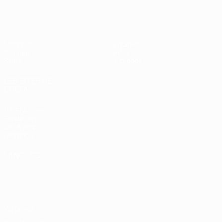
EURO féminin de futsal de l’UEFA
Matches
Équipes
Groupes
Infos
Stats
À propos
LES SITES DE
L'UEFA
fr.UEFA.com
Fondation
UEFA pour
l'enfance
LANGUES
Français
English
Français
Deutsch
Русский
Español
Italiano
Português
Vie privée