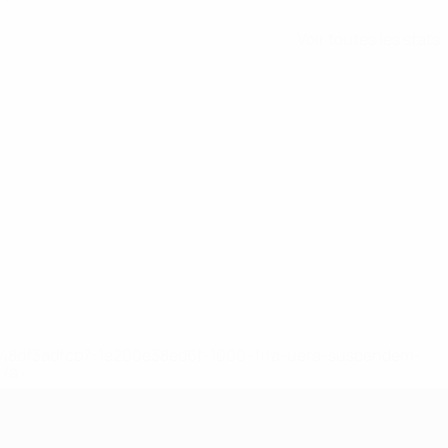
Voir toutes les stats
2-148df3adfcb7-1e200e38ed6f-1000--fifa-uefa-suspendem-
</a>