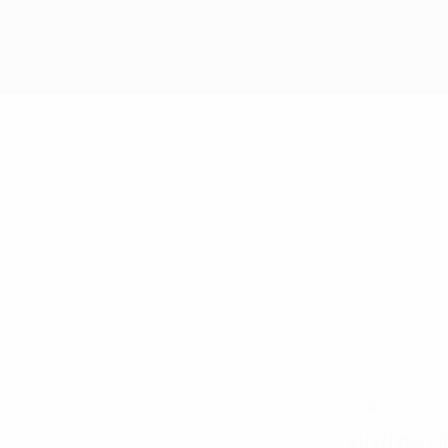
2
NUMÉRO EN SÉLECTION
21/2/1996 (3
DATE DE NAISSANCE