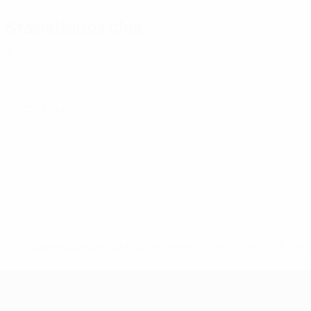
Statistiques clés
3
Matches joués
0
Cartons jaunes
* Suspendue jusqu'à nouvel ordre. <a href='https://fr
equ
EURO féminin de futsal de l’UEFA