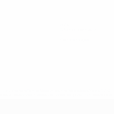
1
Buts
0,34 moy. par match
0
Cartons rouges
.uefa.com/insideuefa/mediaservices/mediareleases/news/027
ipas-e-seleccoes-russas-de-todas-as-prov/' >En savoir plus