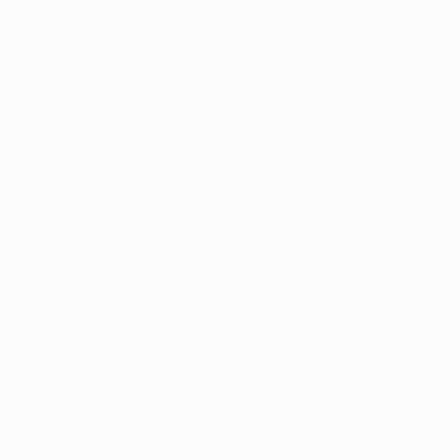
Équipes
Infos
À propos
Português