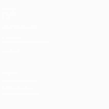
Matches
Groupes
Stats
LES SITES DE L'UEFA
fr.UEFA.com
Fondation UEFA pour l'enfance
LANGUES
Français
English
Français
Deutsch
Русский
Español
Italiano
Vie privée
Conditions d'utilisation
Politique de cookies
Paramètres des cookies