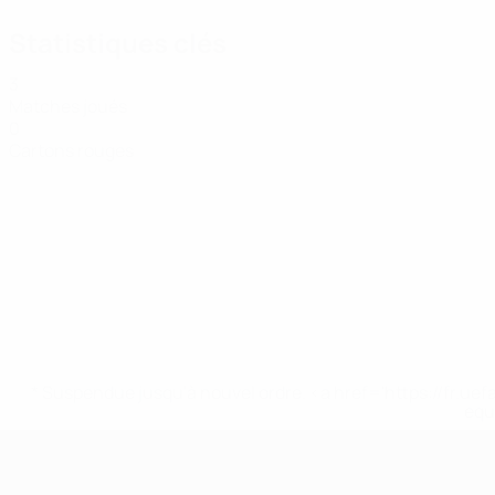
Statistiques clés
3
Matches joués
0
Cartons rouges
* Suspendue jusqu'à nouvel ordre. <a href='https://fr
equ
EURO féminin de futsal de l’UEFA