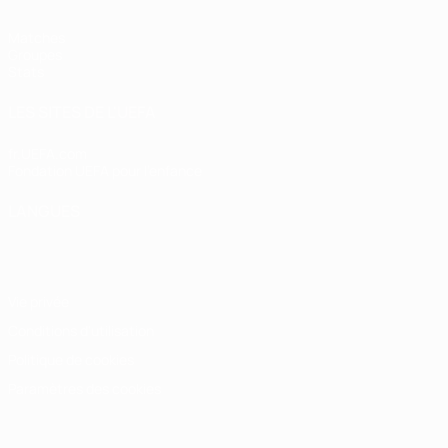
Matches
Groupes
Stats
LES SITES DE L'UEFA
fr.UEFA.com
Fondation UEFA pour l'enfance
LANGUES
Français
English
Français
Deutsch
Русский
Español
Italiano
Vie privée
Conditions d'utilisation
Politique de cookies
Paramètres des cookies