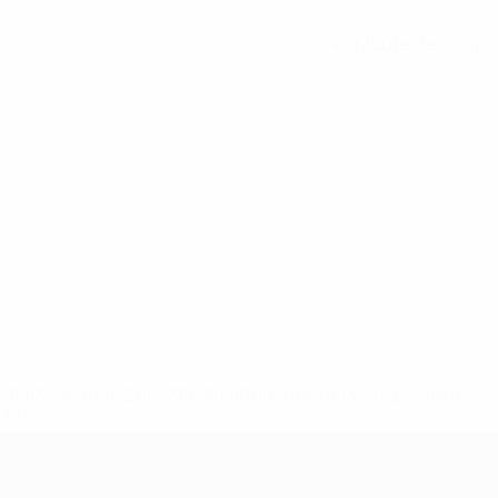
Voir toutes les stats
2-148df3adfcb7-1e200e38ed6f-1000--fifa-uefa-suspendem-
</a>