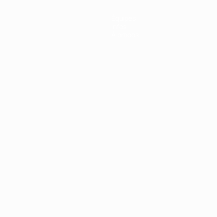
Équipes
Infos
À propos
Português