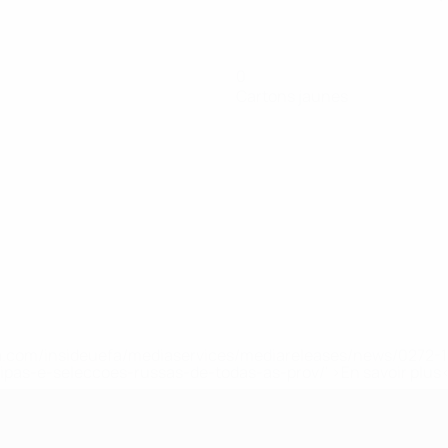
0
Cartons jaunes
.uefa.com/insideuefa/mediaservices/mediareleases/news/027
ipas-e-seleccoes-russas-de-todas-as-prov/' >En savoir plus