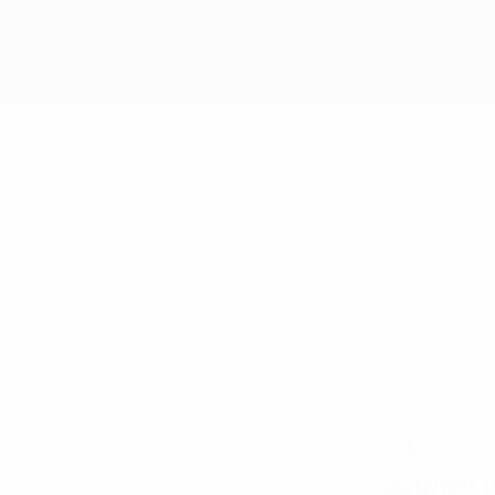
5
NUMÉRO EN SÉLECTION
20/12/1995 (
DATE DE NAISSANCE