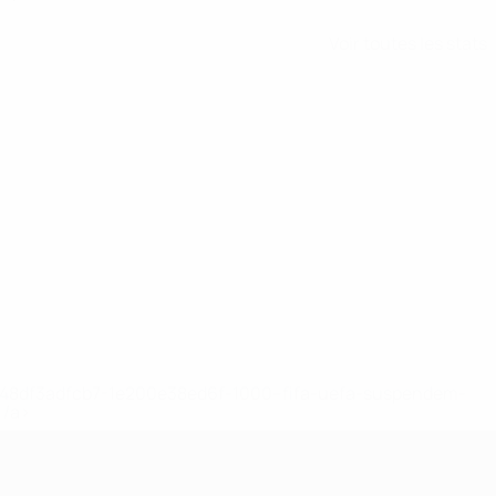
Voir toutes les stats
2-148df3adfcb7-1e200e38ed6f-1000--fifa-uefa-suspendem-
</a>