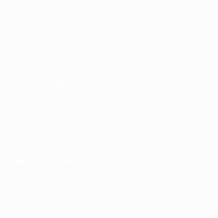
Matches
Groupes
Stats
LES SITES DE L'UEFA
fr.UEFA.com
Fondation UEFA pour l'enfance
LANGUES
Français
English
Français
Deutsch
Русский
Español
Italiano
Vie privée
Conditions d'utilisation
Politique de cookies
Paramètres des cookies