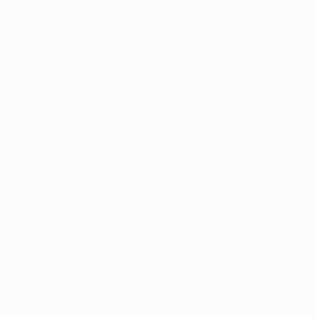
Équipes
Infos
À propos
Português