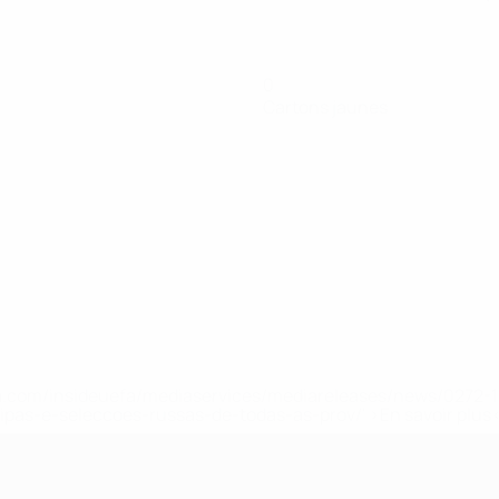
0
Cartons jaunes
.uefa.com/insideuefa/mediaservices/mediareleases/news/027
ipas-e-seleccoes-russas-de-todas-as-prov/' >En savoir plus