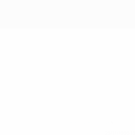
4
NUMÉRO EN SÉLECTION
25/11/1995 (
DATE DE NAISSANCE