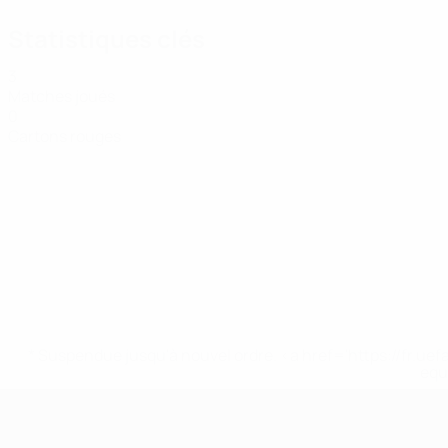
Statistiques clés
3
Matches joués
0
Cartons rouges
* Suspendue jusqu'à nouvel ordre. <a href='https://fr
equ
EURO féminin de futsal de l’UEFA