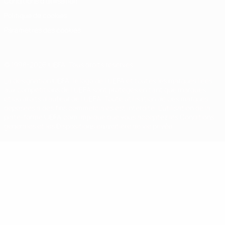
Conditions d'utilisation
Politique de cookies
Paramètres des cookies
© 1998-2026 UEFA. Tous droits réservés.
La désignation UEFA, le logo de l'UEFA et toutes les marques liées
aux compétitions de l'UEFA sont protégés en tant que marques
et/ou droits d'auteur de l'UEFA. Toute utilisation de ces marques
déposées à des fins commerciales est interdite. L'utilisation de la
plate-forme UEFA.com implique que vous acceptez les Conditions
générales et les Dispositions en matière de vie privée.