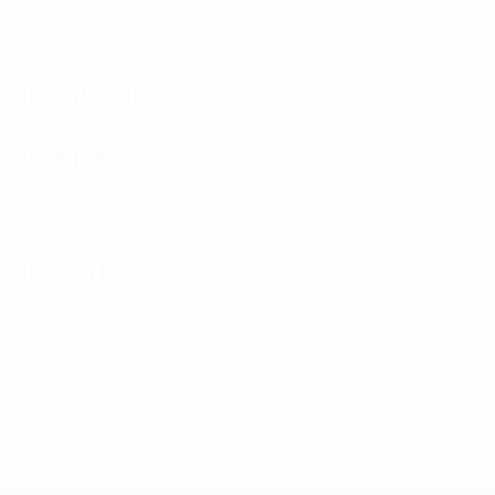
Matches joués
Cartons jaunes
0
Cartons rouges
Distribution
Attaque
Discipline
0
0
Cartons jaunes
Cartons rouges
* Suspendue jusqu'à nouvel ordre. <a
href='https://fr.uefa.com/insideuefa/mediaservices/media
148df3adfcb7-1e200e38ed6f-1000--fifa-uefa-suspendem-
equipas-e-seleccoes-russas-de-todas-as-prov/' >En
savoir plus</a>