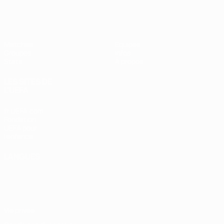
EURO féminin de futsal de l’UEFA
Matches
Équipes
Groupes
Infos
Stats
À propos
LES SITES DE
L'UEFA
fr.UEFA.com
Fondation
UEFA pour
l'enfance
LANGUES
Français
English
Français
Deutsch
Русский
Español
Italiano
Português
Vie privée