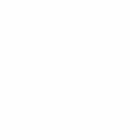
Éliminatoires européens féminins de futsal
sam. 19 oct.
2024
· Tour principal
Éliminatoires européens féminins de futsal
jeu. 17 oct. 2024
· Tour principal
Éliminatoires européens féminins de futsal
mer. 16 oct.
2024
· Tour principal