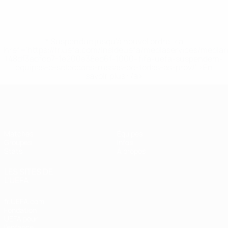
* Suspendue jusqu'à nouvel ordre. <a
href='https://fr.uefa.com/insideuefa/mediaservices/media
148df3adfcb7-1e200e38ed6f-1000--fifa-uefa-suspendem-
equipas-e-seleccoes-russas-de-todas-as-prov/' >En
savoir plus</a>
EURO féminin de futsal de l’UEFA
Matches
Équipes
Groupes
Infos
Stats
À propos
LES SITES DE
L'UEFA
fr.UEFA.com
Fondation
UEFA pour
l'enfance