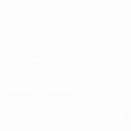
LANGUES
Français
English
Français
Deutsch
Русский
Español
Italiano
Português
Vie privée
Conditions d'utilisation
Politique de cookies
Paramètres des cookies
© 1998-2026 UEFA. Tous droits réservés.
La désignation UEFA, le logo de l'UEFA et toutes les marques liées
aux compétitions de l'UEFA sont protégés en tant que marques
et/ou droits d'auteur de l'UEFA. Toute utilisation de ces marques
déposées à des fins commerciales est interdite. L'utilisation de la
plate-forme UEFA.com implique que vous acceptez les Conditions
générales et les Dispositions en matière de vie privée.