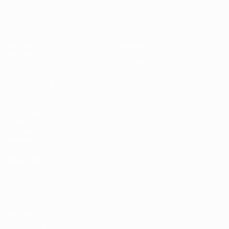
EURO féminin de futsal de l’UEFA
Matches
Équipes
Groupes
Infos
Stats
À propos
LES SITES DE
L'UEFA
fr.UEFA.com
Fondation
UEFA pour
l'enfance
LANGUES
Français
English
Français
Deutsch
Русский
Español
Italiano
Português
Vie privée