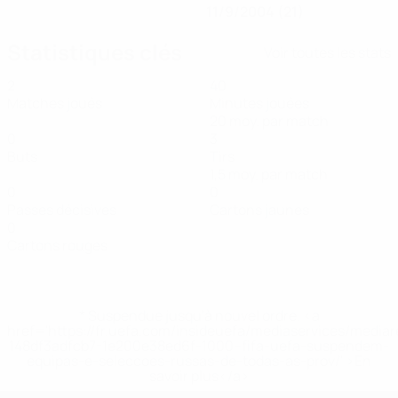
11/9/2004 (21)
Statistiques clés
Voir toutes les stats
2
40
Matches joués
Minutes jouées
20 moy. par match
0
3
Buts
Tirs
1,5 moy. par match
0
0
Passes décisives
Cartons jaunes
0
Cartons rouges
* Suspendue jusqu'à nouvel ordre. <a
href='https://fr.uefa.com/insideuefa/mediaservices/media
148df3adfcb7-1e200e38ed6f-1000--fifa-uefa-suspendem-
equipas-e-seleccoes-russas-de-todas-as-prov/' >En
savoir plus</a>