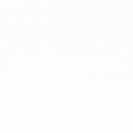
Conditions d'utilisation
Politique de cookies
Paramètres des cookies
© 1998-2026 UEFA. Tous droits réservés.
La désignation UEFA, le logo de l'UEFA et toutes les marques liées
aux compétitions de l'UEFA sont protégés en tant que marques
et/ou droits d'auteur de l'UEFA. Toute utilisation de ces marques
déposées à des fins commerciales est interdite. L'utilisation de la
plate-forme UEFA.com implique que vous acceptez les Conditions
générales et les Dispositions en matière de vie privée.