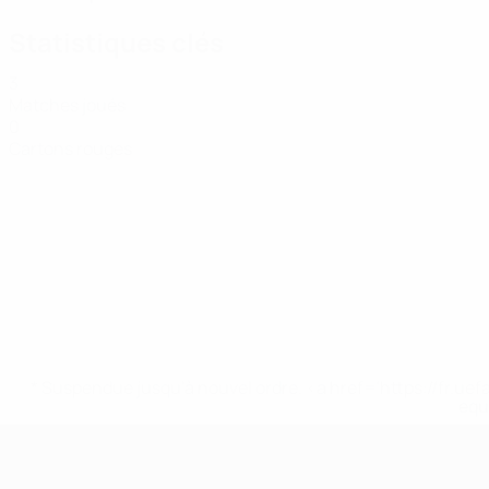
Statistiques clés
3
Matches joués
0
Cartons rouges
* Suspendue jusqu'à nouvel ordre. <a href='https://fr
equ
EURO féminin de futsal de l’UEFA