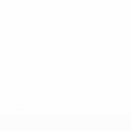
0
Cartons jaunes
.uefa.com/insideuefa/mediaservices/mediareleases/news/027
ipas-e-seleccoes-russas-de-todas-as-prov/' >En savoir plus