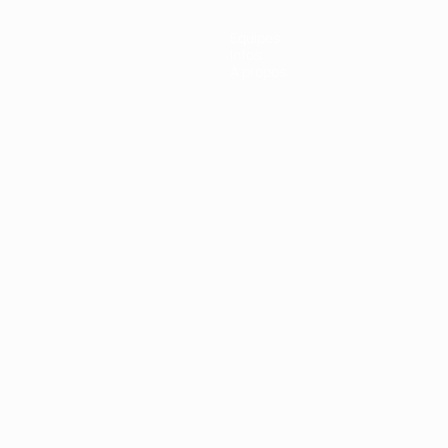
Équipes
Infos
À propos
Português