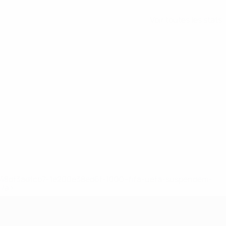
Voir toutes les stats
2-148df3adfcb7-1e200e38ed6f-1000--fifa-uefa-suspendem-
</a>