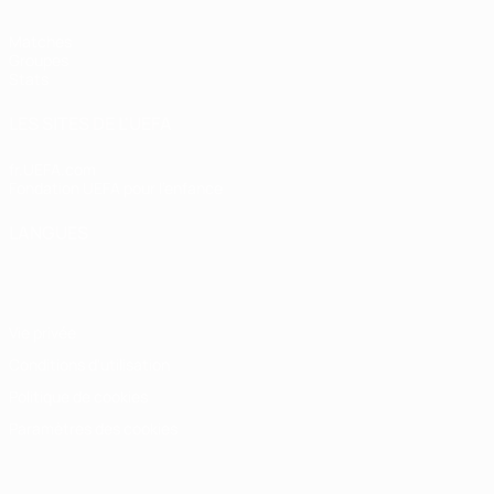
Matches
Groupes
Stats
LES SITES DE L'UEFA
fr.UEFA.com
Fondation UEFA pour l'enfance
LANGUES
Français
English
Français
Deutsch
Русский
Español
Italiano
Vie privée
Conditions d'utilisation
Politique de cookies
Paramètres des cookies