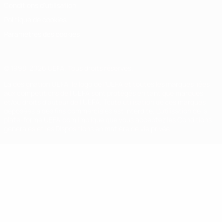
Conditions d'utilisation
Politique de cookies
Paramètres des cookies
© 1998-2026 UEFA. Tous droits réservés.
La désignation UEFA, le logo de l'UEFA et toutes les marques liées
aux compétitions de l'UEFA sont protégés en tant que marques
et/ou droits d'auteur de l'UEFA. Toute utilisation de ces marques
déposées à des fins commerciales est interdite. L'utilisation de la
plate-forme UEFA.com implique que vous acceptez les Conditions
générales et les Dispositions en matière de vie privée.