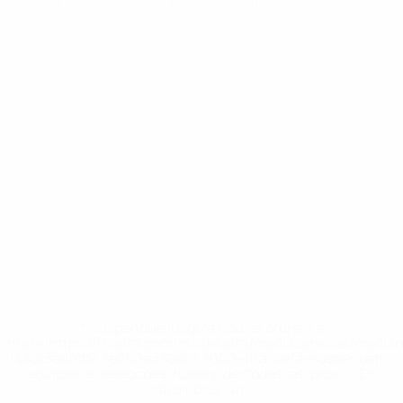
Éliminatoires européens féminins de futsal
sam. 19 oct.
2024
· Tour principal
Éliminatoires européens féminins de futsal
jeu. 17 oct. 2024
· Tour principal
* Suspendue jusqu'à nouvel ordre. <a
href='https://fr.uefa.com/insideuefa/mediaservices/media
148df3adfcb7-1e200e38ed6f-1000--fifa-uefa-suspendem-
equipas-e-seleccoes-russas-de-todas-as-prov/' >En
savoir plus</a>