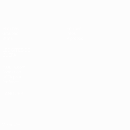
EURO féminin de futsal de l’UEFA
Matches
Équipes
Groupes
Infos
Stats
À propos
LES SITES DE
L'UEFA
fr.UEFA.com
Fondation
UEFA pour
l'enfance
LANGUES
Français
English
Français
Deutsch
Русский
Español
Italiano
Português
Vie privée