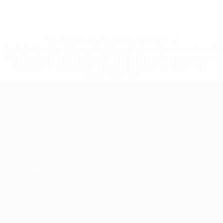
* Suspendue jusqu'à nouvel ordre. <a
href='https://fr.uefa.com/insideuefa/mediaservices/media
148df3adfcb7-1e200e38ed6f-1000--fifa-uefa-suspendem-
equipas-e-seleccoes-russas-de-todas-as-prov/' >En
savoir plus</a>
EURO féminin de futsal de l’UEFA
Matches
Équipes
Groupes
Infos
Stats
À propos
LES SITES DE
L'UEFA
fr.UEFA.com
Fondation
UEFA pour
l'enfance