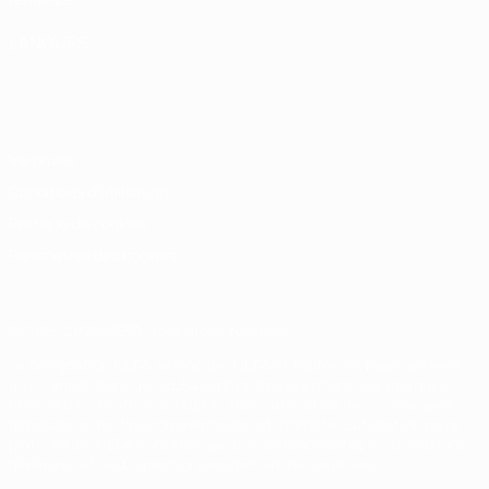
LANGUES
Français
English
Français
Deutsch
Русский
Español
Italiano
Português
Vie privée
Conditions d'utilisation
Politique de cookies
Paramètres des cookies
© 1998-2026 UEFA. Tous droits réservés.
La désignation UEFA, le logo de l'UEFA et toutes les marques liées
aux compétitions de l'UEFA sont protégés en tant que marques
et/ou droits d'auteur de l'UEFA. Toute utilisation de ces marques
déposées à des fins commerciales est interdite. L'utilisation de la
plate-forme UEFA.com implique que vous acceptez les Conditions
générales et les Dispositions en matière de vie privée.