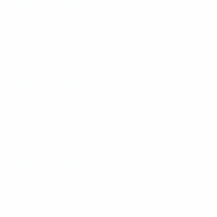
Éliminatoires européens féminins de futsal
ven. 18 oct.
2024
· Tour principal
Éliminatoires européens féminins de futsal
mer. 16 oct.
2024
· Tour principal
Éliminatoires européens féminins de futsal
mar. 15 oct.
2024
· Tour principal