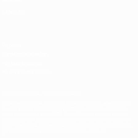
LANGUES
Français
English
Français
Deutsch
Русский
Español
Italiano
Português
Vie privée
Conditions d'utilisation
Politique de cookies
Paramètres des cookies
© 1998-2026 UEFA. Tous droits réservés.
La désignation UEFA, le logo de l'UEFA et toutes les marques liées
aux compétitions de l'UEFA sont protégés en tant que marques
et/ou droits d'auteur de l'UEFA. Toute utilisation de ces marques
déposées à des fins commerciales est interdite. L'utilisation de la
plate-forme UEFA.com implique que vous acceptez les Conditions
générales et les Dispositions en matière de vie privée.