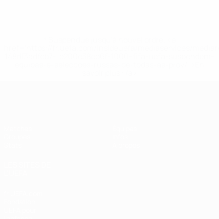
* Suspendue jusqu'à nouvel ordre. <a
href='https://fr.uefa.com/insideuefa/mediaservices/media
148df3adfcb7-1e200e38ed6f-1000--fifa-uefa-suspendem-
equipas-e-seleccoes-russas-de-todas-as-prov/' >En
savoir plus</a>
EURO féminin de futsal de l’UEFA
Matches
Équipes
Groupes
Infos
Stats
À propos
LES SITES DE
L'UEFA
fr.UEFA.com
Fondation
UEFA pour
l'enfance