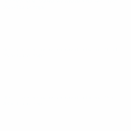
Éliminatoires européens féminins de futsal
ven. 18 oct.
2024
· Tour principal
Éliminatoires européens féminins de futsal
mer. 16 oct.
2024
· Tour principal
Éliminatoires européens féminins de futsal
mar. 15 oct.
2024
· Tour principal