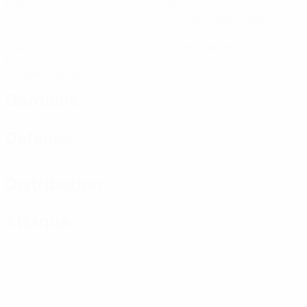
Matches joués
Minutes jouées
33,34 moy. par match
0
0
Buts
Cartons jaunes
0
Cartons rouges
Gardiens
Défense
Distribution
Attaque