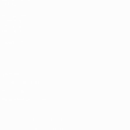
L'UEFA
fr.UEFA.com
Fondation
UEFA pour
l'enfance
LANGUES
Français
English
Français
Deutsch
Русский
Español
Italiano
Português
Vie privée
Conditions d'utilisation
Politique de cookies
Paramètres des cookies
© 1998-2026 UEFA. Tous droits réservés.
La désignation UEFA, le logo de l'UEFA et toutes les marques liées