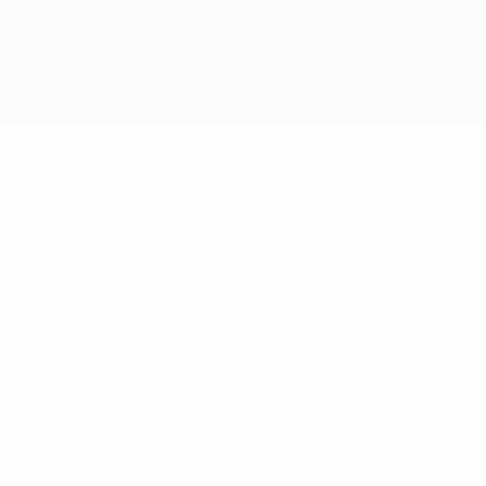
aux compétitions de l'UEFA sont protégés en tant que marques
et/ou droits d'auteur de l'UEFA. Toute utilisation de ces marques
déposées à des fins commerciales est interdite. L'utilisation de la
plate-forme UEFA.com implique que vous acceptez les Conditions
générales et les Dispositions en matière de vie privée.