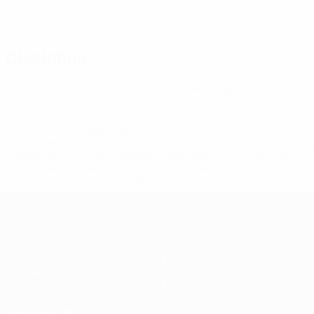
Discipline
0
0
Cartons jaunes
Cartons rouges
* Suspendue jusqu'à nouvel ordre. <a
href='https://fr.uefa.com/insideuefa/mediaservices/media
148df3adfcb7-1e200e38ed6f-1000--fifa-uefa-suspendem-
equipas-e-seleccoes-russas-de-todas-as-prov/' >En
savoir plus</a>
EURO féminin de futsal de l’UEFA
Matches
Équipes
Groupes
Infos
Stats
À propos
LES SITES DE