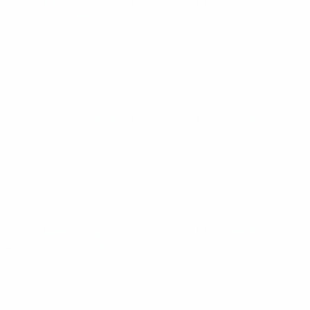
Éliminatoires européens féminins de futsal
ven. 18 oct.
2024
· Tour principal
Éliminatoires européens féminins de futsal
mer. 16 oct.
2024
· Tour principal
Éliminatoires européens féminins de futsal
mar. 15 oct.
2024
· Tour principal