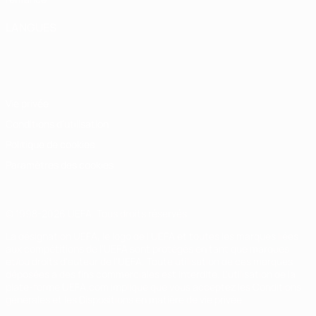
LANGUES
Français
English
Français
Deutsch
Русский
Español
Italiano
Português
Vie privée
Conditions d'utilisation
Politique de cookies
Paramètres des cookies
© 1998-2026 UEFA. Tous droits réservés.
La désignation UEFA, le logo de l'UEFA et toutes les marques liées
aux compétitions de l'UEFA sont protégés en tant que marques
et/ou droits d'auteur de l'UEFA. Toute utilisation de ces marques
déposées à des fins commerciales est interdite. L'utilisation de la
plate-forme UEFA.com implique que vous acceptez les Conditions
générales et les Dispositions en matière de vie privée.