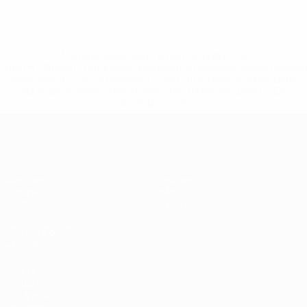
* Suspendue jusqu'à nouvel ordre. <a
href='https://fr.uefa.com/insideuefa/mediaservices/media
148df3adfcb7-1e200e38ed6f-1000--fifa-uefa-suspendem-
equipas-e-seleccoes-russas-de-todas-as-prov/' >En
savoir plus</a>
EURO féminin de futsal de l’UEFA
Matches
Équipes
Groupes
Infos
Stats
À propos
LES SITES DE
L'UEFA
fr.UEFA.com
Fondation
UEFA pour
l'enfance