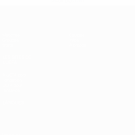
savoir plus</a>
EURO féminin de futsal de l’UEFA
Matches
Équipes
Groupes
Infos
Stats
À propos
LES SITES DE
L'UEFA
fr.UEFA.com
Fondation
UEFA pour
l'enfance
LANGUES
Français
English
Français
Deutsch
Русский
Español
Italiano
Português
Vie privée