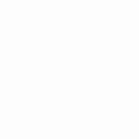
Croatie
PAYS DE NAISSANCE
DATE DE NAISSANCE
25/6/1993 (33)
171 cm
63 kg
TAILLE
POIDS
Statistiques clés
Voir toutes les stats
3
40
Matches joués
Minutes jouées
13,34 moy. par match
0
4
Buts
Tirs
1,34 moy. par match
0
0
Passes décisives
Cartons jaunes
0
Cartons rouges
* Suspendue jusqu'à nouvel ordre. <a
href='https://fr.uefa.com/insideuefa/mediaservices/media
148df3adfcb7-1e200e38ed6f-1000--fifa-uefa-suspendem-
equipas-e-seleccoes-russas-de-todas-as-prov/' >En