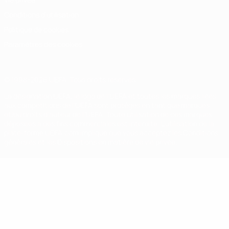
Conditions d'utilisation
Politique de cookies
Paramètres des cookies
© 1998-2026 UEFA. Tous droits réservés.
La désignation UEFA, le logo de l'UEFA et toutes les marques liées
aux compétitions de l'UEFA sont protégés en tant que marques
et/ou droits d'auteur de l'UEFA. Toute utilisation de ces marques
déposées à des fins commerciales est interdite. L'utilisation de la
plate-forme UEFA.com implique que vous acceptez les Conditions
générales et les Dispositions en matière de vie privée.