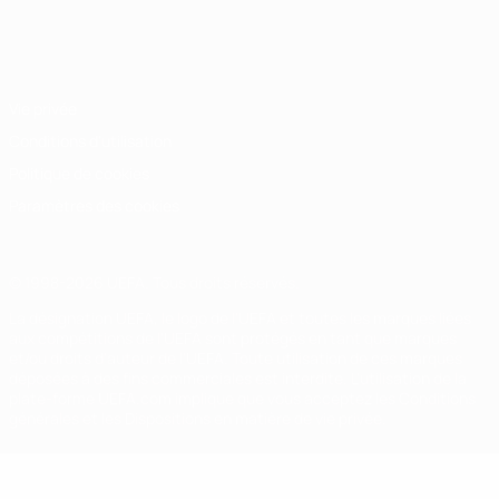
Français
English
Français
Deutsch
Русский
Español
Italiano
Português
Vie privée
Conditions d'utilisation
Politique de cookies
Paramètres des cookies
© 1998-2026 UEFA. Tous droits réservés.
La désignation UEFA, le logo de l'UEFA et toutes les marques liées
aux compétitions de l'UEFA sont protégés en tant que marques
et/ou droits d'auteur de l'UEFA. Toute utilisation de ces marques
déposées à des fins commerciales est interdite. L'utilisation de la
plate-forme UEFA.com implique que vous acceptez les Conditions
générales et les Dispositions en matière de vie privée.