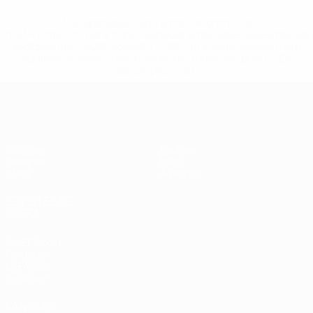
* Suspendue jusqu'à nouvel ordre. <a
href='https://fr.uefa.com/insideuefa/mediaservices/media
148df3adfcb7-1e200e38ed6f-1000--fifa-uefa-suspendem-
equipas-e-seleccoes-russas-de-todas-as-prov/' >En
savoir plus</a>
EURO féminin de futsal de l’UEFA
Matches
Équipes
Groupes
Infos
Stats
À propos
LES SITES DE
L'UEFA
fr.UEFA.com
Fondation
UEFA pour
l'enfance
LANGUES