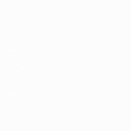
EURO féminin de futsal de l’UEFA
Matches
Équipes
Groupes
Infos
Stats
À propos
LES SITES DE
L'UEFA
fr.UEFA.com
Fondation
UEFA pour
l'enfance
LANGUES
Français
English
Français
Deutsch
Русский
Español
Italiano
Português
Vie privée