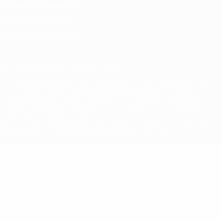
Conditions d'utilisation
Politique de cookies
Paramètres des cookies
© 1998-2026 UEFA. Tous droits réservés.
La désignation UEFA, le logo de l'UEFA et toutes les marques liées
aux compétitions de l'UEFA sont protégés en tant que marques
et/ou droits d'auteur de l'UEFA. Toute utilisation de ces marques
déposées à des fins commerciales est interdite. L'utilisation de la
plate-forme UEFA.com implique que vous acceptez les Conditions
générales et les Dispositions en matière de vie privée.