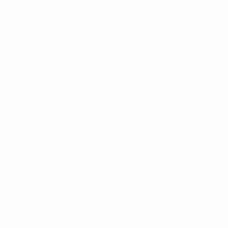
Équipes
Infos
À propos
Português