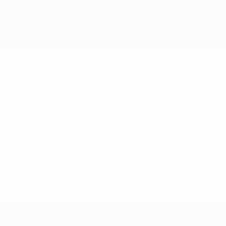
2-148df3adfcb7-1e200e38ed6f-1000--fifa-uefa-suspendem-
</a>