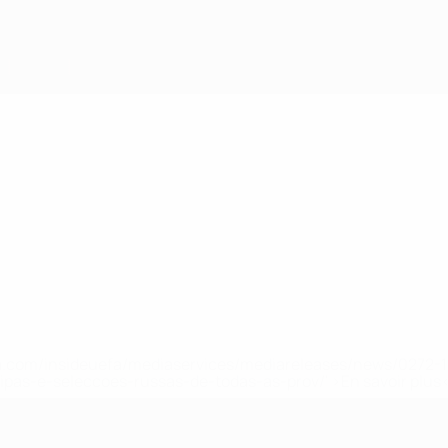
.uefa.com/insideuefa/mediaservices/mediareleases/news/027
ipas-e-seleccoes-russas-de-todas-as-prov/' >En savoir plus