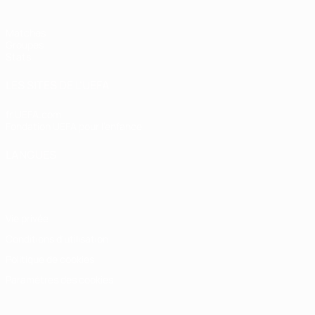
Matches
Groupes
Stats
LES SITES DE L'UEFA
fr.UEFA.com
Fondation UEFA pour l'enfance
LANGUES
Français
English
Français
Deutsch
Русский
Español
Italiano
Vie privée
Conditions d'utilisation
Politique de cookies
Paramètres des cookies