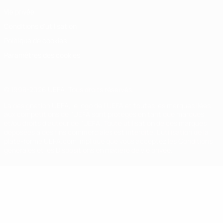
Vie privée
Conditions d'utilisation
Politique de cookies
Paramètres des cookies
© 1998-2026 UEFA. Tous droits réservés.
La désignation UEFA, le logo de l'UEFA et toutes les marques liées
aux compétitions de l'UEFA sont protégés en tant que marques
et/ou droits d'auteur de l'UEFA. Toute utilisation de ces marques
déposées à des fins commerciales est interdite. L'utilisation de la
plate-forme UEFA.com implique que vous acceptez les Conditions
générales et les Dispositions en matière de vie privée.