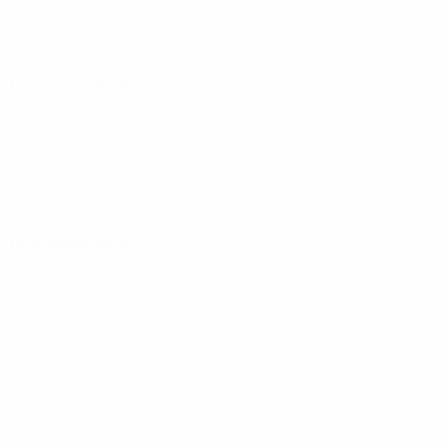
17 octobre 2024
19 octobre 2024
* Suspendue jusqu'à nouvel ordre. <a
href='https://fr.uefa.com/insideuefa/mediaservices/media
148df3adfcb7-1e200e38ed6f-1000--fifa-uefa-suspendem-