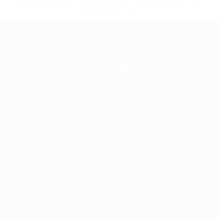
equipas-e-seleccoes-russas-de-todas-as-prov/' >En
savoir plus</a>
EURO féminin de futsal de l’UEFA
Matches
Équipes
Groupes
Infos
Stats
À propos
LES SITES DE
L'UEFA
fr.UEFA.com
Fondation
UEFA pour
l'enfance
LANGUES
Français
English
Français
Deutsch
Русский
Español
Italiano
Português