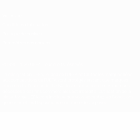
Vie privée
Conditions d'utilisation
Politique de cookies
Paramètres des cookies
© 1998-2026 UEFA. Tous droits réservés.
La désignation UEFA, le logo de l'UEFA et toutes les marques liées
aux compétitions de l'UEFA sont protégés en tant que marques
et/ou droits d'auteur de l'UEFA. Toute utilisation de ces marques
déposées à des fins commerciales est interdite. L'utilisation de la
plate-forme UEFA.com implique que vous acceptez les Conditions
générales et les Dispositions en matière de vie privée.