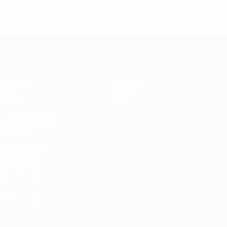
href='https://fr.uefa.com/insideuefa/mediaservices/media
148df3adfcb7-1e200e38ed6f-1000--fifa-uefa-suspendem-
equipas-e-seleccoes-russas-de-todas-as-prov/' >En
savoir plus</a>
EURO féminin de futsal de l’UEFA
Matches
Équipes
Groupes
Infos
Stats
À propos
LES SITES DE
L'UEFA
fr.UEFA.com
Fondation
UEFA pour
l'enfance
LANGUES
Français
English
Français
Deutsch
Русский
Español
Italiano
Português