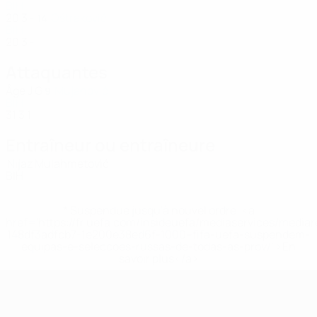
BIH
20
3
-
Oštraković
14
BIH
20
3
-
Attaquantes
Âge
J
G
Mujanović
9
BIH
31
3
1
Entraîneur ou entraîneure
Nijaz Mulahmetović
BIH
* Suspendue jusqu'à nouvel ordre. <a
href='https://fr.uefa.com/insideuefa/mediaservices/media
148df3adfcb7-1e200e38ed6f-1000--fifa-uefa-suspendem-
equipas-e-seleccoes-russas-de-todas-as-prov/' >En
savoir plus</a>
EURO féminin de futsal de l’UEFA