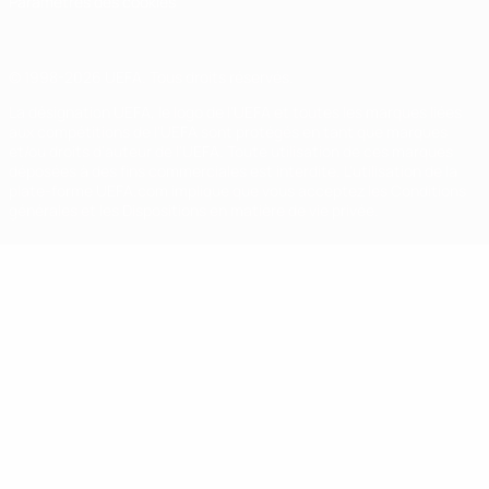
Paramètres des cookies
© 1998-2026 UEFA. Tous droits réservés.
La désignation UEFA, le logo de l'UEFA et toutes les marques liées
aux compétitions de l'UEFA sont protégés en tant que marques
et/ou droits d'auteur de l'UEFA. Toute utilisation de ces marques
déposées à des fins commerciales est interdite. L'utilisation de la
plate-forme UEFA.com implique que vous acceptez les Conditions
générales et les Dispositions en matière de vie privée.