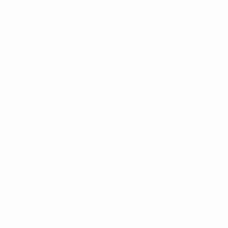
Matches
Équipes
Groupes
Infos
Stats
À propos
LES SITES DE
L'UEFA
fr.UEFA.com
Fondation
UEFA pour
l'enfance
LANGUES
Français
English
Français
Deutsch
Русский
Español
Italiano
Português
Vie privée
Conditions d'utilisation
Politique de cookies