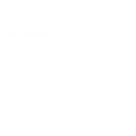
BIH
25
3
7
Šljivo
12
BIH
25
3
-
Défenseures
Âge
J
G
Kamerić
2
BIH
30
3
1
Zukić
3
BIH
25
3
-
Terzić
4
BIH
20
3
-
Piskić
5
BIH
28
3
1
Njeguš
6
BIH
33
3
-
Ćesko
7
BIH
23
3
2
Alibašić
8
BIH
30
3
-
Vujadin
10
BIH
30
3
3
Hasić
11
BIH
23
3
-
Novaković
13