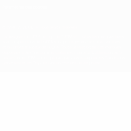
Paramètres des cookies
© 1998-2026 UEFA. Tous droits réservés.
La désignation UEFA, le logo de l'UEFA et toutes les marques liées
aux compétitions de l'UEFA sont protégés en tant que marques
et/ou droits d'auteur de l'UEFA. Toute utilisation de ces marques
déposées à des fins commerciales est interdite. L'utilisation de la
plate-forme UEFA.com implique que vous acceptez les Conditions
générales et les Dispositions en matière de vie privée.