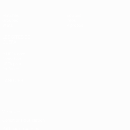
Matches
Équipes
Groupes
Infos
Stats
À propos
LES SITES DE
L'UEFA
fr.UEFA.com
Fondation
UEFA pour
l'enfance
LANGUES
Français
English
Français
Deutsch
Русский
Español
Italiano
Português
Vie privée
Conditions d'utilisation
Politique de cookies