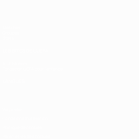
EURO féminin de futsal de l’UEFA
Matches
Groupes
Stats
LES SITES DE L'UEFA
fr.UEFA.com
Fondation UEFA pour l'enfance
LANGUES
Français
English
Français
Deutsch
Русский
Español
Italiano
Vie privée
Conditions d'utilisation
Politique de cookies
Paramètres des cookies