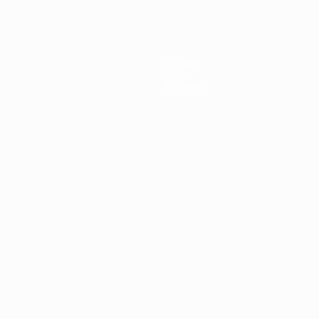
Équipes
Infos
À propos
Português