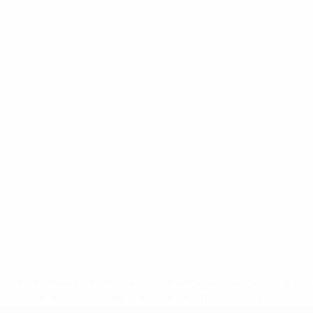
.uefa.com/insideuefa/mediaservices/mediareleases/news/027
ipas-e-seleccoes-russas-de-todas-as-prov/' >En savoir plus