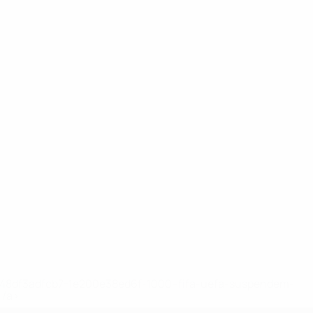
2-148df3adfcb7-1e200e38ed6f-1000--fifa-uefa-suspendem-
</a>