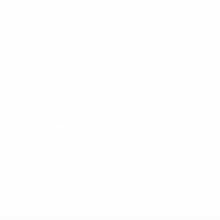
17 octobre 2024
19 octobre 2024
* Suspendue jusqu'à nouvel ordre. <a href='https://fr
equ