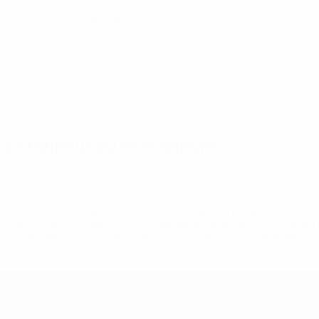
ESP
26
3
3
Pino Cabrera
10
ESP
31
3
-
María Sanz
11
ESP
28
3
3
Ana Luján
14
ESP
34
3
1
Irene Córdoba
16
ESP
23
3
2
Entraîneur ou entraîneure
Claudia Pons
ESP
* Suspendue jusqu'à nouvel ordre. <a
href='https://fr.uefa.com/insideuefa/mediaservices/media
148df3adfcb7-1e200e38ed6f-1000--fifa-uefa-suspendem-
equipas-e-seleccoes-russas-de-todas-as-prov/' >En
savoir plus</a>
EURO féminin de futsal de l’UEFA