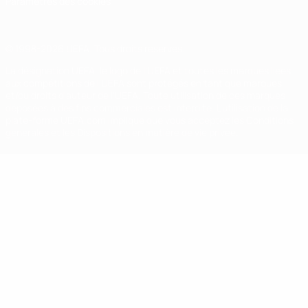
Paramètres des cookies
© 1998-2026 UEFA. Tous droits réservés.
La désignation UEFA, le logo de l'UEFA et toutes les marques liées
aux compétitions de l'UEFA sont protégés en tant que marques
et/ou droits d'auteur de l'UEFA. Toute utilisation de ces marques
déposées à des fins commerciales est interdite. L'utilisation de la
plate-forme UEFA.com implique que vous acceptez les Conditions
générales et les Dispositions en matière de vie privée.