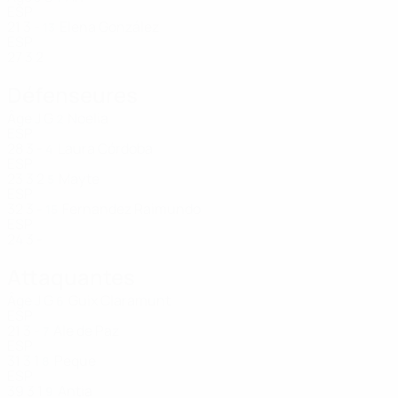
ESP
21
3
-
Elena González
13
ESP
27
3
2
Défenseures
Âge
J
G
Noelia
2
ESP
28
3
-
Laura Córdoba
4
ESP
23
3
2
Mayte
5
ESP
32
3
-
Fernandez Raimundo
15
ESP
24
3
-
Attaquantes
Âge
J
G
Guix Claramunt
6
ESP
21
3
-
Ale de Paz
7
ESP
31
3
1
Peque
8
ESP
39
3
1
Antia
9