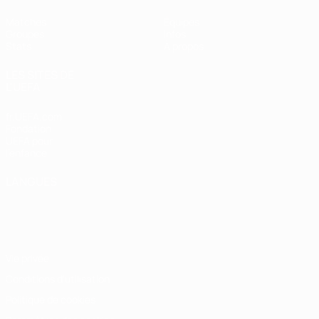
Matches
Équipes
Groupes
Infos
Stats
À propos
LES SITES DE
L'UEFA
fr.UEFA.com
Fondation
UEFA pour
l'enfance
LANGUES
Français
English
Français
Deutsch
Русский
Español
Italiano
Português
Vie privée
Conditions d'utilisation
Politique de cookies