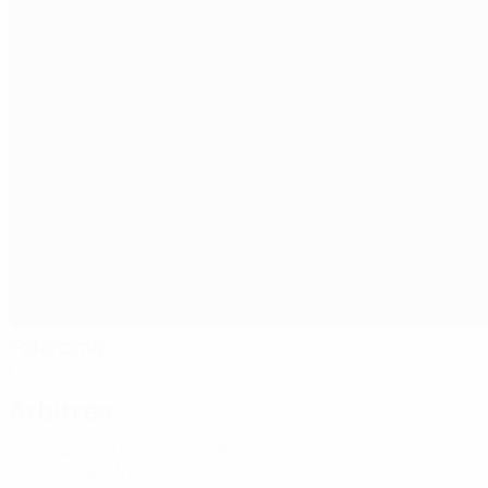
Palaroma
Montesilvano
Arbitres
Arbitre
Marijana Orešić
CRO
2e arbitre
Alice Vévodová
CZE