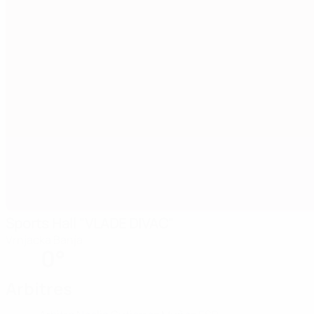
Sports Hall "VLADE DIVAC"
Vrnjacka Banja
0°
Arbitres