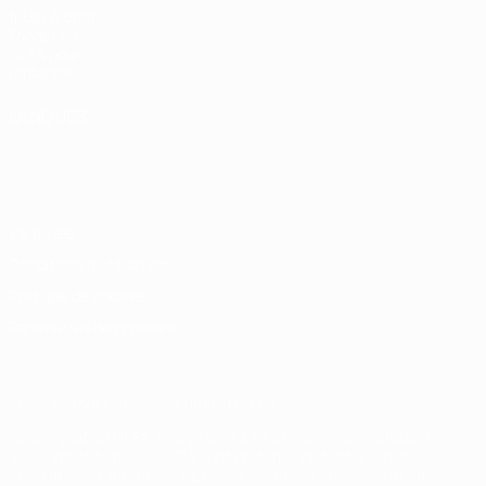
fr.UEFA.com
Fondation
UEFA pour
l'enfance
LANGUES
Français
English
Français
Deutsch
Русский
Español
Italiano
Português
Vie privée
Conditions d'utilisation
Politique de cookies
Paramètres des cookies
© 1998-2026 UEFA. Tous droits réservés.
La désignation UEFA, le logo de l'UEFA et toutes les marques liées
aux compétitions de l'UEFA sont protégés en tant que marques
et/ou droits d'auteur de l'UEFA. Toute utilisation de ces marques