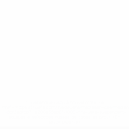
* Suspendue jusqu'à nouvel ordre. <a
href='https://fr.uefa.com/insideuefa/mediaservices/media
148df3adfcb7-1e200e38ed6f-1000--fifa-uefa-suspendem-
equipas-e-seleccoes-russas-de-todas-as-prov/' >En
savoir plus</a>