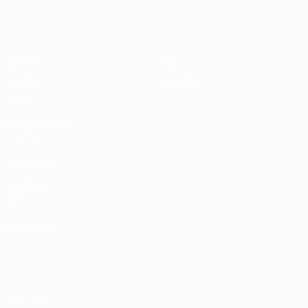
EURO féminin de futsal de l’UEFA
Matches
Infos
Tirages
Histoire
Groupes
À propos
Stats
LES SITES DE
L'UEFA
fr.UEFA.com
Fondation
UEFA pour
l'enfance
LANGUES
Français
English
Français
Deutsch
Русский
Español
Italiano
Português
Vie privée