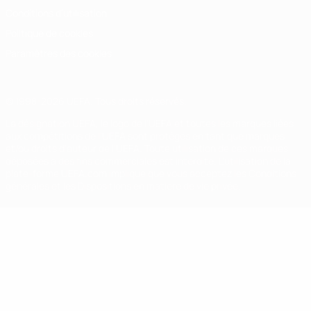
Conditions d'utilisation
Politique de cookies
Paramètres des cookies
© 1998-2026 UEFA. Tous droits réservés.
La désignation UEFA, le logo de l'UEFA et toutes les marques liées
aux compétitions de l'UEFA sont protégés en tant que marques
et/ou droits d'auteur de l'UEFA. Toute utilisation de ces marques
déposées à des fins commerciales est interdite. L'utilisation de la
plate-forme UEFA.com implique que vous acceptez les Conditions
générales et les Dispositions en matière de vie privée.