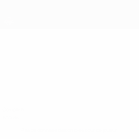
Passer
au
contenu
principal
EURO féminin de futsal de l’UEFA
VALENTINA
Valentina Tuš Stats
TUŠ
Slovénie
Comparer
Accueil
Pas de données disponibles pour ce joueur