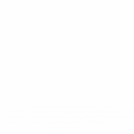
* Suspendue jusqu'à nouvel ordre. <a
href='https://fr.uefa.com/insideuefa/mediaservices/media
148df3adfcb7-1e200e38ed6f-1000--fifa-uefa-suspendem-
equipas-e-seleccoes-russas-de-todas-as-prov/' >En
savoir plus</a>