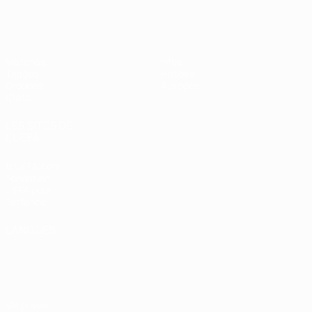
EURO féminin de futsal de l’UEFA
Matches
Infos
Tirages
Histoire
Groupes
À propos
Stats
LES SITES DE
L'UEFA
fr.UEFA.com
Fondation
UEFA pour
l'enfance
LANGUES
Français
English
Français
Deutsch
Русский
Español
Italiano
Português
Vie privée