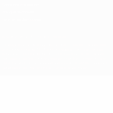
Conditions d'utilisation
Politique de cookies
Paramètres des cookies
© 1998-2026 UEFA. Tous droits réservés.
La désignation UEFA, le logo de l'UEFA et toutes les marques liées
aux compétitions de l'UEFA sont protégés en tant que marques
et/ou droits d'auteur de l'UEFA. Toute utilisation de ces marques
déposées à des fins commerciales est interdite. L'utilisation de la
plate-forme UEFA.com implique que vous acceptez les Conditions
générales et les Dispositions en matière de vie privée.