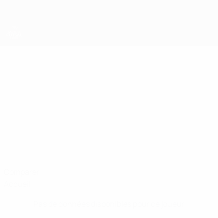
Passer
au
contenu
principal
EURO féminin de futsal de l’UEFA
ANDREA
Andrea Telišman Stats
TELIŠMAN
Croatie
Comparer
Accueil
Pas de données disponibles pour ce joueur