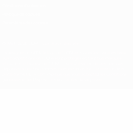
Conditions d'utilisation
Politique de cookies
Paramètres des cookies
© 1998-2026 UEFA. Tous droits réservés.
La désignation UEFA, le logo de l'UEFA et toutes les marques liées
aux compétitions de l'UEFA sont protégés en tant que marques
et/ou droits d'auteur de l'UEFA. Toute utilisation de ces marques
déposées à des fins commerciales est interdite. L'utilisation de la
plate-forme UEFA.com implique que vous acceptez les Conditions
générales et les Dispositions en matière de vie privée.