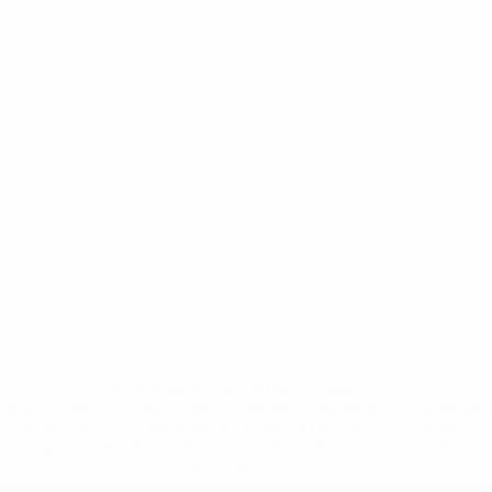
* Suspendue jusqu'à nouvel ordre. <a
href='https://fr.uefa.com/insideuefa/mediaservices/media
148df3adfcb7-1e200e38ed6f-1000--fifa-uefa-suspendem-
equipas-e-seleccoes-russas-de-todas-as-prov/' >En
savoir plus</a>