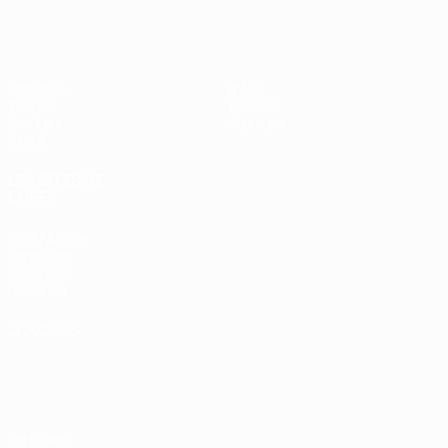
EURO féminin de futsal de l’UEFA
Matches
Infos
Tirages
Histoire
Groupes
À propos
Stats
LES SITES DE
L'UEFA
fr.UEFA.com
Fondation
UEFA pour
l'enfance
LANGUES
Français
English
Français
Deutsch
Русский
Español
Italiano
Português
Vie privée