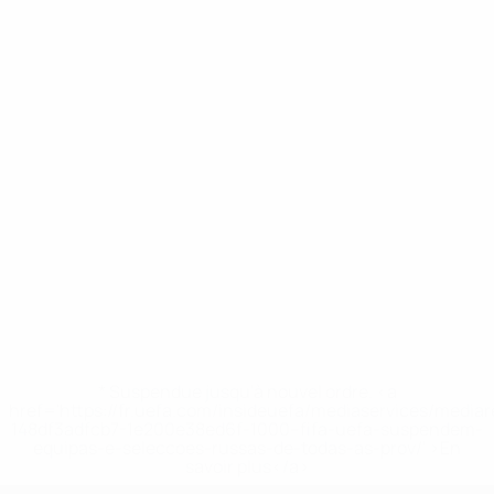
* Suspendue jusqu'à nouvel ordre. <a
href='https://fr.uefa.com/insideuefa/mediaservices/media
148df3adfcb7-1e200e38ed6f-1000--fifa-uefa-suspendem-
equipas-e-seleccoes-russas-de-todas-as-prov/' >En
savoir plus</a>