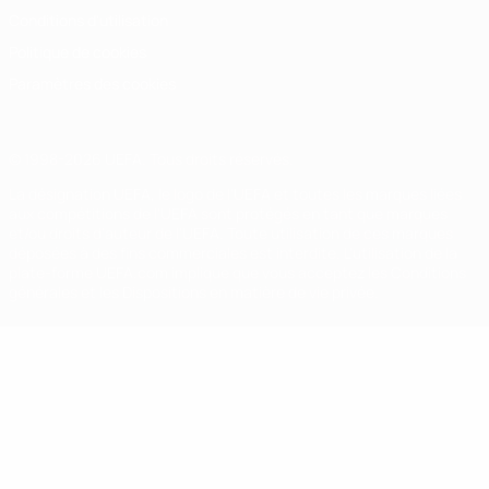
Conditions d'utilisation
Politique de cookies
Paramètres des cookies
© 1998-2026 UEFA. Tous droits réservés.
La désignation UEFA, le logo de l'UEFA et toutes les marques liées
aux compétitions de l'UEFA sont protégés en tant que marques
et/ou droits d'auteur de l'UEFA. Toute utilisation de ces marques
déposées à des fins commerciales est interdite. L'utilisation de la
plate-forme UEFA.com implique que vous acceptez les Conditions
générales et les Dispositions en matière de vie privée.