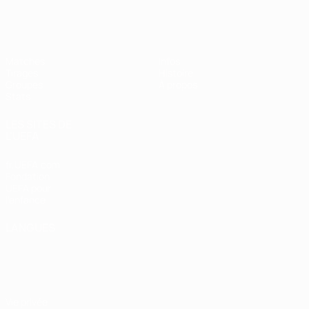
EURO féminin de futsal de l’UEFA
Matches
Infos
Tirages
Histoire
Groupes
À propos
Stats
LES SITES DE
L'UEFA
fr.UEFA.com
Fondation
UEFA pour
l'enfance
LANGUES
Français
English
Français
Deutsch
Русский
Español
Italiano
Português
Vie privée