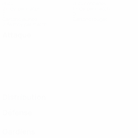
Buts
Buts concédés
2 moy. par match
1 moy. par match
7
0
Cartons jaunes
Cartons rouges
2,34 moy. par match
Attaque
Distribution
Défense
Gardiens