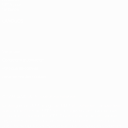
UEFA pour
l'enfance
LANGUES
Français
English
Français
Deutsch
Русский
Español
Italiano
Português
Vie privée
Conditions d'utilisation
Politique de cookies
Paramètres des cookies
© 1998-2026 UEFA. Tous droits réservés.
La désignation UEFA, le logo de l'UEFA et toutes les marques liées
aux compétitions de l'UEFA sont protégés en tant que marques
et/ou droits d'auteur de l'UEFA. Toute utilisation de ces marques
déposées à des fins commerciales est interdite. L'utilisation de la
plate-forme UEFA.com implique que vous acceptez les Conditions