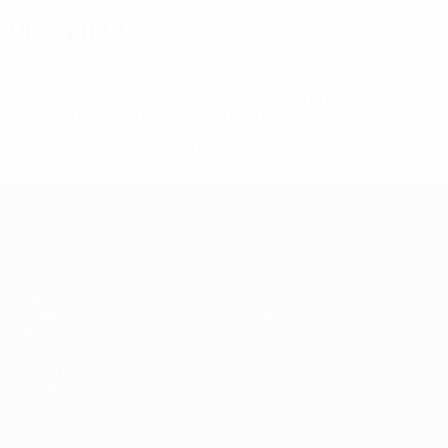
Discipline
* Suspendue jusqu'à nouvel ordre. <a
href='https://fr.uefa.com/insideuefa/mediaservices/media
148df3adfcb7-1e200e38ed6f-1000--fifa-uefa-suspendem-
equipas-e-seleccoes-russas-de-todas-as-prov/' >En
savoir plus</a>
EURO féminin de futsal de l’UEFA
Matches
Infos
Tirages
Histoire
Groupes
À propos
Stats
LES SITES DE
L'UEFA
fr.UEFA.com
Fondation